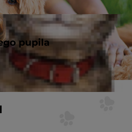
ego pupila
u