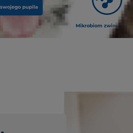
 swojego pupila
ologia predykcyjna
Mikrobiom zwierząt