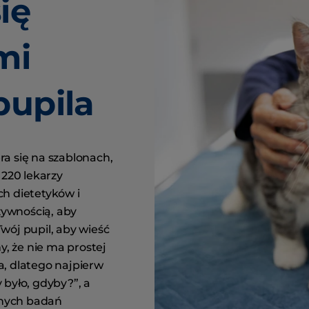
ię
mi
pupila
a się na szablonach,
 220 lekarzy
ch dietetyków i
ywnością, aby
wój pupil, aby wieść
my, że nie ma prostej
a, dlatego najpierw
 było, gdyby?”, a
nych badań