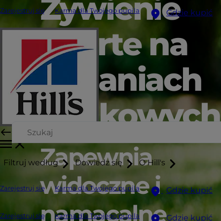
Żywienie
Zarejestruj się
Karma dla Twojego pupila
Gdzie kupić
oparte na
badaniach
naukowych
Zapewnia
Filtruj według
Dowiedz się
O Hill's
widoczne i
Zarejestruj się
Karma dla Twojego pupila
Gdzie kupić
namacalne
Zarejestruj się
Karma dla Twojego pupila
Gdzie kupić