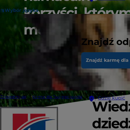
korzyści, który
Wybór języka
można zaufać
Znajdź od
Znajdź karmę dla
Zarejestruj się
Karma dla Twojego pupila
Gdzie kupić
Wied
dzied