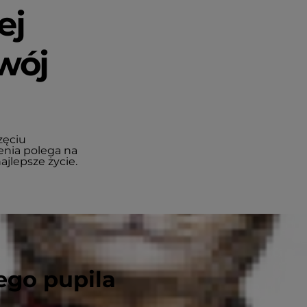
ej
Twój
zęciu
ienia polega na
jlepsze życie.
ego pupila