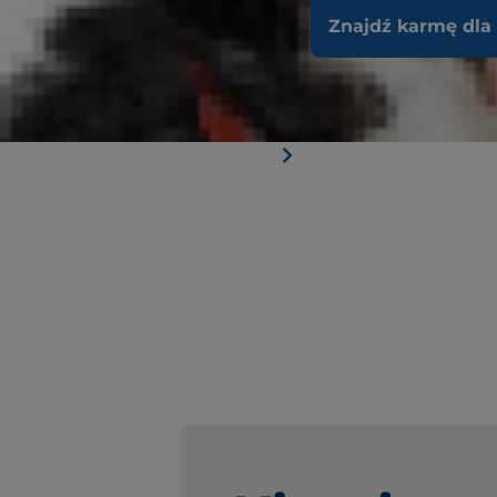
Znajdź karmę dla
Składniki wybrane na
Bi
podstawie badań naukowych