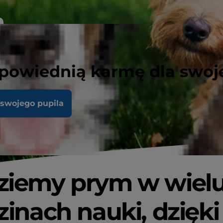
m
powiednią karmę dla swoj
 swojego pupila
ziemy prym w wiel
zinach nauki, dzięki