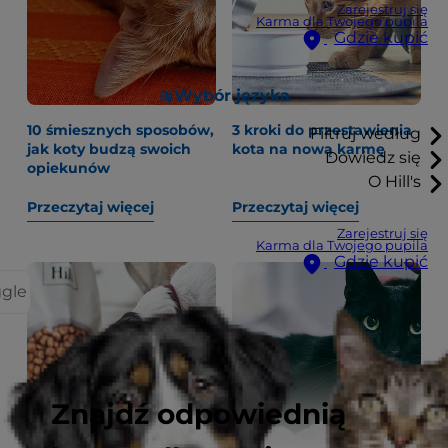
Zarejestruj się
Karma dla Twojego pupila
Gdzie kupić
Wybór języka
10 śmiesznych sposobów,
3 kroki do przestawienia
Filtruj według
jak koty budzą swoich
kota na nową karmę
Dowiedz się
opiekunów
O Hill's
Przeczytaj więcej
Przeczytaj więcej
Zarejestruj się
Karma dla Twojego pupila
Gdzie kupić
ggle
Znajdź odpowiednią