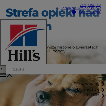
Zarejestruj się
Strefa opieki nad
Karma dla Twojego pupila
Gdzie kupić
pupilem
Tutaj znajdziesz najnowsze historie o zwierzętach,
aktualności, wskazówki i porady.
Filtruj według
Dowiedz się
O Hill's