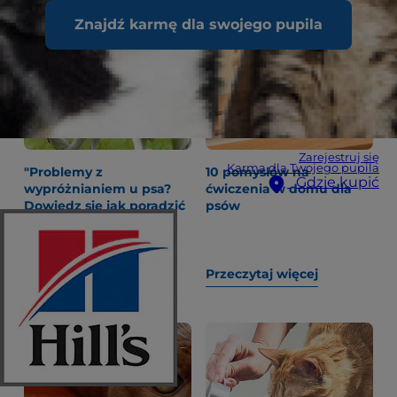
Znajdź karmę dla swojego pupila
Zarejestruj się
Karma dla Twojego pupila
"Problemy z
10 pomysłów na
Gdzie kupić
wypróżnianiem u psa?
ćwiczenia w domu dla
Dowiedz się jak poradzić
psów
sobie z zaparciem i
biegunką "
Przeczytaj więcej
Przeczytaj więcej