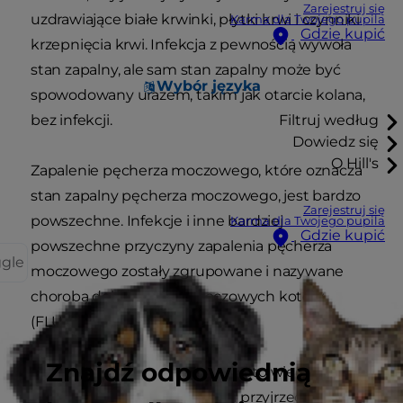
Zarejestruj się
uzdrawiające białe krwinki, płytki krwi i czynniki
Karma dla Twojego pupila
Gdzie kupić
krzepnięcia krwi. Infekcja z pewnością wywoła
stan zapalny, ale sam stan zapalny może być
Wybór języka
spowodowany urazem, takim jak otarcie kolana,
bez infekcji.
Filtruj według
Dowiedz się
O Hill's
Zapalenie pęcherza moczowego, które oznacza
stan zapalny pęcherza moczowego, jest bardzo
Zarejestruj się
powszechne. Infekcje i inne bardziej
Karma dla Twojego pupila
Gdzie kupić
powszechne przyczyny zapalenia pęcherza
ggle
moczowego zostały zgrupowane i nazywane
chorobą dolnych dróg moczowych kotów
(FLUTD).
Znajdź odpowiednią
Próbując zrozumieć FLUTD, warto wiedzieć, w
jaki sposób koty ewoluowały i przyjrzeć się ich