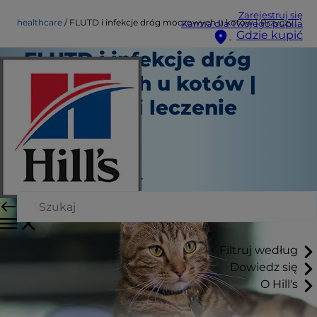
Zarejestruj się
healthcare
FLUTD i infekcje dróg moczowych u kotów | Przyczyny i leczenie
Karma dla Twojego pupila
Gdzie kupić
FLUTD i infekcje dróg
moczowych u kotów |
Przyczyny i leczenie
Opieka zdrowotna
Autor sztabowy
|
Październik 10, 2024
Filtruj według
Dowiedz się
O Hill's