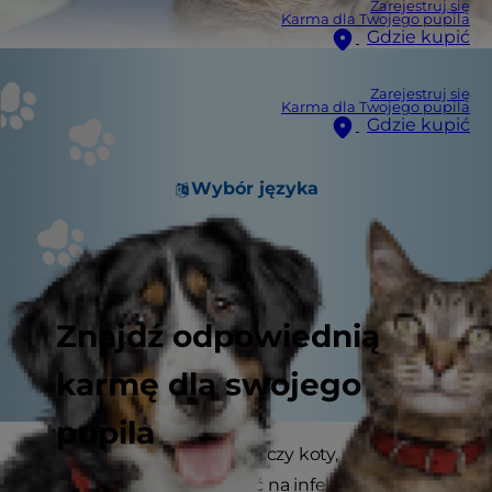
Zarejestruj się
Karma dla Twojego pupila
Gdzie kupić
Zarejestruj się
Karma dla Twojego pupila
Gdzie kupić
Wybór języka
Znajdź odpowiednią
karmę dla swojego
pupila
Wiele osób zastanawia się, czy koty, podobnie
jak ludzie, mogą chorować na infekcje dróg