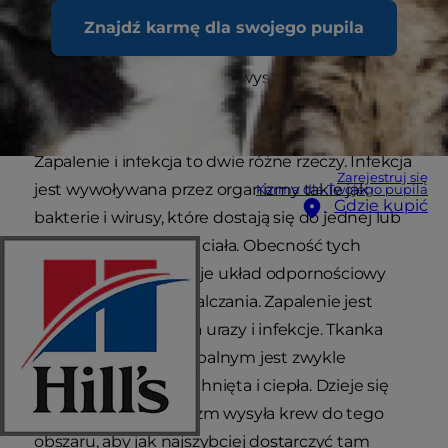
moczowych i zapalenie pęcherza moczowego.
Znajdź karmę dla swojego pupila
Mogą one chorować na obie choroby, jednak
infekcje dróg moczowych występują u kotów
dość rzadko.
Zapalenie i infekcja to dwie różne rzeczy. Infekcja
Zarejestruj się
jest wywoływana przez organizmy takie jak
Karma dla Twojego pupila
Gdzie kupić
bakterie i wirusy, które dostają się do jednej lub
większej liczby części ciała. Obecność tych
organizmów stymuluje układ odpornościowy
organizmu do ich zwalczania. Zapalenie jest
reakcją organizmu na urazy i infekcje. Tkanka
dotknięta stanem zapalnym jest zwykle
zaczerwieniona, opuchnięta i ciepła. Dzieje się
tak, ponieważ organizm wysyła krew do tego
obszaru, aby jak najszybciej dostarczyć tam