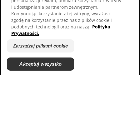
personalizacji reklam, pomiaru korzystania z witryny
Kontakt
i udostępniania partnerom zewnętrznym.
Mapa strony
Kontynuując korzystanie z tej witryny, wyrażasz
zgodę na korzystanie przez nas z plików cookie i
Nasze strony
podobnych technologii oraz na naszą
Polityka
Prywatności.
Hill’s Vet
Kariera
Zarządzaj plikami cookie
Akceptuj wszystko
© 2025 Hill's Pet Nutrition, Inc.
All rights reserved.
As used herein, denotes registered trademark status
in the U.S. only; registration status in other
geographies may be different. Your use of this site is