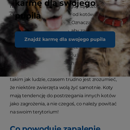
karmę dla swojego
naturalnemu zachowaniu, gdy są pozostawione
pupila
same sobie. Koty pochodzą od kotów
zamieszkujących pustynie. Oznacza to, że
ewoluowały w taki sposób, aby zachowywać
wodę w organizmie i mają naturalnie bardzo
Znajdź karmę dla swojego pupila
stężony mocz. Koty są również z natury
samotnikami strzegącymi dużego terytorium
przed innymi kotami, aby chronić swoje cenne
zasoby pożywienia i wody. Istotom społecznym,
takim jak ludzie, czasem trudno jest zrozumieć,
że niektóre zwierzęta wolą żyć samotnie. Koty
mają tendencję do postrzegania innych kotów
jako zagrożenia, a nie czegoś, co należy powitać
na swoim terytorium!
Co powoduje zapalenie