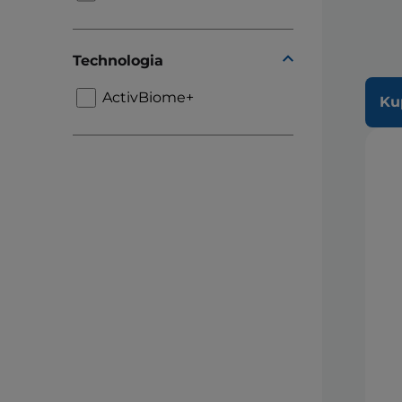
Technologia
ActivBiome+
Ku