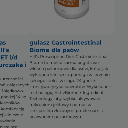
as
gulasz Gastrointestinal
l's
Biome dla psów
ET i/d
Hill’s Prescription Diet Gastrointestinal
Biome to mokra karma bogata we
urczaka i
włókno pokarmowe dla psów, która, jak
wykazano klinicznie, pomaga w leczeniu
kuteczności
luźnego stolca w ciągu 24 godzin i
wań związanych
zmniejsza ryzyko nawrotów. Wykonane z
u żołądkowo-
technologią ActivBiome + Ingredient
poniżej 14 kg.
Technology, aby szybko aktywować
kładników
mikrobiom jelitowy i pomóc w
ą kombinacją
zarządzaniu złożonymi problemami z
j klinicznie
przewodem pokarmowym.
żywiania
pierającą