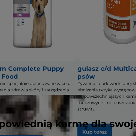
m Complete Puppy
gulasz c/d Multic
 Food
psów
nie specjalnie opracowane w celu
Żywienie o udowodnionej s
rania zdrowia skóry i zarządzania
obniżania ryzyka występow
iwością pokarmową i środowiskową
najpowszechniejszych kami
zeniąt
moczowych i rozpuszczania
struwitu
powiednią karmę dla swoj
p teraz
Kup teraz