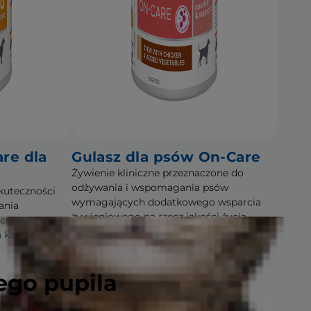
are dla
Gulasz dla psów On-Care
Żywienie kliniczne przeznaczone do
odżywania i wspomagania psów
kuteczności
wymagających dodatkowego wsparcia
ania
żywieniowego na rzecz jakości życia
eni
 kamieni ze
ego pupila
Kup teraz