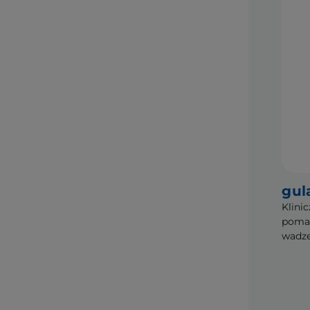
gul
Klini
pomag
wadz