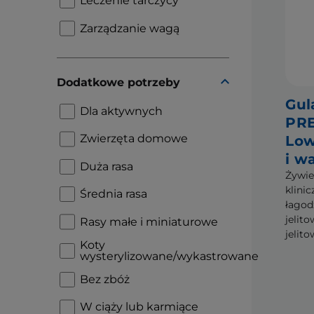
Leczenie tarczycy
Zarządzanie wagą
Dodatkowe potrzeby
Gul
Dla aktywnych
PRE
Zwierzęta domowe
Low
i w
Duża rasa
Żywien
klini
Średnia rasa
łagod
jelit
Rasy małe i miniaturowe
jelit
Koty
wysterylizowane/wykastrowane
Bez zbóż
W ciąży lub karmiące