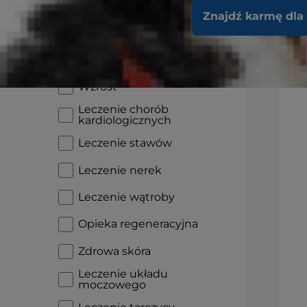
Leczenie diabetologiczne
Znajdź karmę dla
Leczenie układu
pokarmowego
Nadwrażliwość
pokarmowa
Wzrost
Leczenie chorób
kardiologicznych
Leczenie stawów
Leczenie nerek
Leczenie wątroby
Opieka regeneracyjna
Zdrowa skóra
Leczenie układu
moczowego