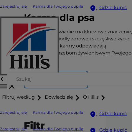
Zarejestruj się
Karma dla Twojego pupila
Gdzie kupić
Karma dla psa
Właściwe odżywianie ma kluczowe znaczenie,
by zwierzęta wiodły zdrowe i szczęśliwe życie.
Sprawdź, które karmy odpowiadają
unikalnym potrzebom żywieniowym Twojego
pupila.
Znajdź swoją formułę
Filtruj według
Dowiedz się
O Hill's
Zarejestruj się
Karma dla Twojego pupila
Gdzie kupić
Filtr
Zarejestruj się
Karma dla Twojego pupila
Gdzie kupić