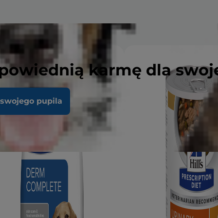
powiednią karmę dla swoj
 swojego pupila