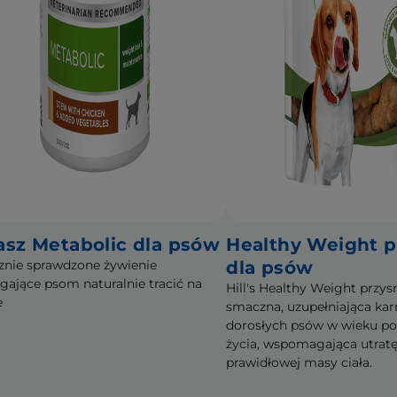
asz Metabolic dla psów
Healthy Weight 
cznie sprawdzone żywienie
dla psów
ające psom naturalnie tracić na
Hill's Healthy Weight przys
e
smaczna, uzupełniająca ka
dorosłych psów w wieku pow
życia, wspomagająca utratę
prawidłowej masy ciała.