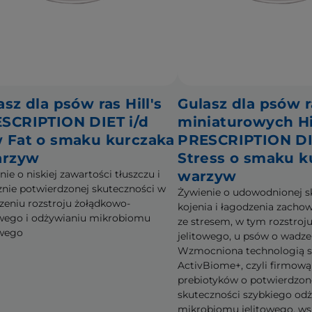
asz dla psów ras Hill's
Gulasz dla psów r
SCRIPTION DIET i/d
miniaturowych Hil
 Fat o smaku kurczaka
PRESCRIPTION DI
arzyw
Stress o smaku k
ie o niskiej zawartości tłuszczu i
warzyw
cznie potwierdzonej skuteczności w
Żywienie o udowodnionej s
zeniu rozstroju żołądkowo-
kojenia i łagodzenia zacho
owego i odżywianiu mikrobiomu
ze stresem, w tym rozstroj
owego
jelitowego, u psów o wadze 
Wzmocniona technologią s
ActivBiome+, czyli firmow
prebiotyków o potwierdzone
skuteczności szybkiego od
mikrobiomu jelitowego, ws