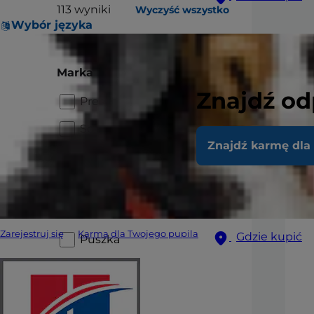
113
wyniki
Wyczyść wszystko
Wybór języka
Marka
Znajdź od
Prescription Diet
Science Plan
Znajdź karmę dla
Vet Essentials
Rodzaj produktu
Zarejestruj się
Karma dla Twojego pupila
Gdzie kupić
Puszka
Sucha
Gulasze