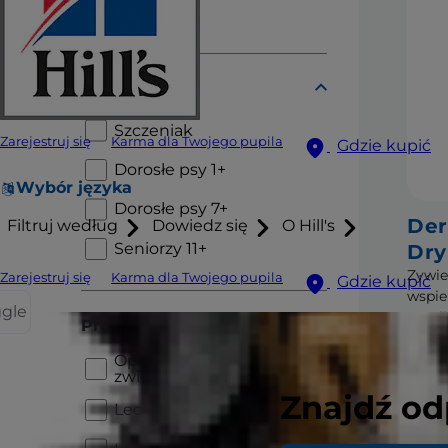
Przysmaki
Etap życia
Szczeniak
Zarejestruj się
Karma dla Twojego pupila
Gdzie kupić
Dorosłe psy 1+
Wybór języka
Dorosłe psy 7+
Der
Filtruj według
Dowiedz się
O Hill's
Seniorzy 11+
Dry
Zywie
Zarejestruj się
Karma dla Twojego pupila
Gdzie kupić
wspie
ggle
wrażl
Problemy zdrowotne
u szc
Opieka nad starszymi
zwierzętami
Znajdź od
Leczenie stomatologiczne
Ku