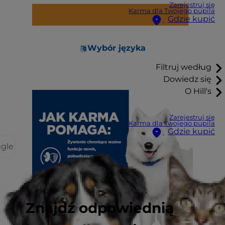
Zarejestruj się
Karma dla Twojego pupila
Gdzie kupić
Wybór języka
Filtruj według
Dowiedz się
O Hill's
Zarejestruj się
Karma dla Twojego pupila
Gdzie kupić
ggle
Znajdź odpowiednią