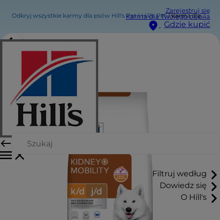
Zarejestruj się
Odkryj wszystkie karmy dla psów Hill's Pet | Hill's Pet
karma dla kotów k/d + Mobility
Karma dla Twojego pupila
Gdzie kupić
Filtruj według
Dowiedz się
O Hill's