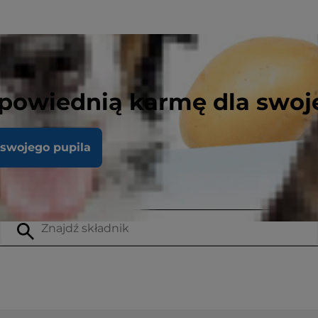
powiednią karmę dla swoj
 swojego pupila