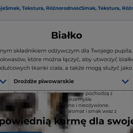
eje
Smak, Tekstura, Różnorodność
Smak, Tekstura, Róż
Białko
dnym składnikiem odżywczym dla Twojego pupila. 
kwasów, które można łączyć, aby utworzyć białko
ulcowych tkanki ciała, a także mogą służyć jako ź
Drożdże piwowarskie
Suszone drożdże browarnicze pochodzą z
drożdży używanych w przemyśle
piwowarskim i są suszone i nieożywione.
Zapewniają atrakcyjny aromat i smak wraz z
witaminami z grupy B.
powiednią karmę dla swoj