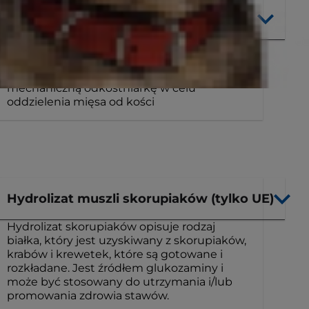
Świeży kurczak
Świeży kurczak składa się z mięsistej części
świeżego kurczaka lub części kurczaka,
które zostały przetworzone przez
mechaniczną odkostniarkę w celu
oddzielenia mięsa od kości
Hydrolizat muszli skorupiaków (tylko UE)
Hydrolizat skorupiaków opisuje rodzaj
białka, który jest uzyskiwany z skorupiaków,
krabów i krewetek, które są gotowane i
rozkładane. Jest źródłem glukozaminy i
może być stosowany do utrzymania i/lub
promowania zdrowia stawów.