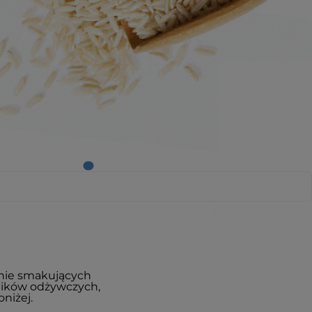
we i
etnie smakujących
dników odżywczych,
oniżej.