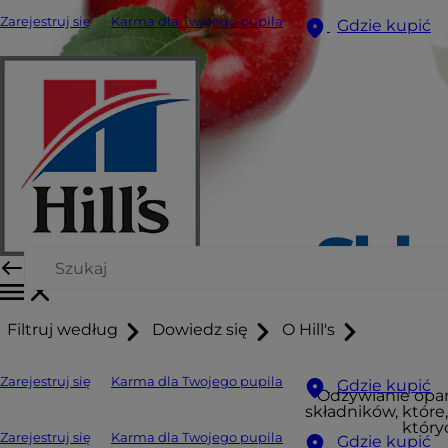
Zarejestruj się
Karma dla Twojego pupila
Gdzie kupić
Skła
Filtruj według
Dowiedz się
O Hill's
Zarejestruj się
Karma dla Twojego pupila
Gdzie kupić
Odżywianie opart
składników, które
któryc
Zarejestruj się
Karma dla Twojego pupila
Gdzie kupić