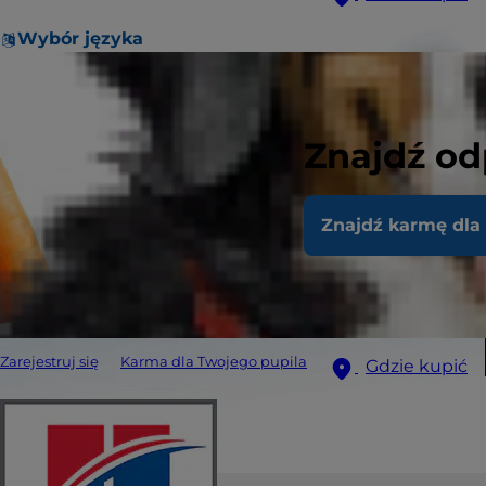
Wybór języka
Znajdź od
Znajdź karmę dla
Zarejestruj się
Karma dla Twojego pupila
Gdzie kupić