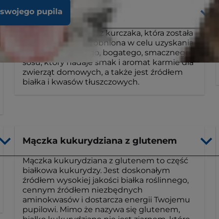
 swojego pupila
Digest
Digest to wątróbka z kurczaka, która została
ugotowana i rozdrobniona w celu uzyskania
skoncentrowanego, bogatego, smacznego
sosu, który nadaje smak i aromat karmie dla
zwierząt domowych, a także jest źródłem
białka i kwasów tłuszczowych.
Mączka kukurydziana z glutenem
Mączka kukurydziana z glutenem to część
białkowa kukurydzy. Jest doskonałym
źródłem wysokiej jakości białka roślinnego,
cennym źródłem niezbędnych
aminokwasów i dostarcza energii Twojemu
pupilowi. Mimo że nazywa się glutenem,