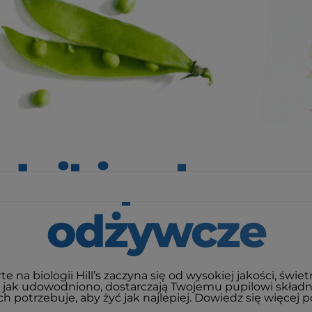
dniki
pokarmo
odżywcze
e na biologii Hill’s zaczyna się od wysokiej jakości, świ
, jak udowodniono, dostarczają Twojemu pupilowi ​​skła
h potrzebuje, aby żyć jak najlepiej. Dowiedz się więcej p