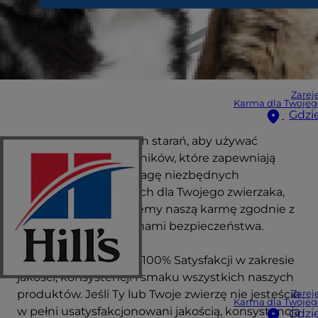
Zareje
Karma dla Twojeg
Gdzi
Hill's dokłada wszelkich starań, aby używać
wysokiej jakości składników, które zapewniają
odpowiednią równowagę niezbędnych
składników odżywczych dla Twojego zwierzaka,
dlatego też produkujemy naszą karmę zgodnie z
rygorystycznymi normami bezpieczeństwa.
Oferujemy Gwarancję 100% Satysfakcji w zakresie
jakości, konsystencji i smaku wszystkich naszych
produktów. Jeśli Ty lub Twoje zwierzę nie jesteście
Zareje
Karma dla Twojeg
w pełni usatysfakcjonowani jakością, konsystencją
Gdzi