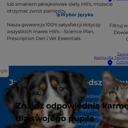
lub smakiem jakiejkolwiek diety Hill's, możecie
otrzymać zwrot pieniędzy.
Wybór języka
Nasza gwarancja 100% satysfakcji dotyczy
Filtruj 
wszystkich marek Hill's – Science Plan,
Dowie
Prescription Diet i Vet Essentials.
O
Zareje
Karma dla Twojeg
Gdzi
ggle
Jak ubiegać się o odszkodo
Skontaktuj się ze swoim sprzedawcą lub klinik
weterynaryjną, w której dokonałeś(-aś) zakupu, 
Znajdź odpowiednią karm
poinformuj ich, że chcesz złożyć wniosek.
dla swojego pupila
Sprzedawca lub klinika weterynaryjna będą
potrzebować kodu produkcyjnego i numeru