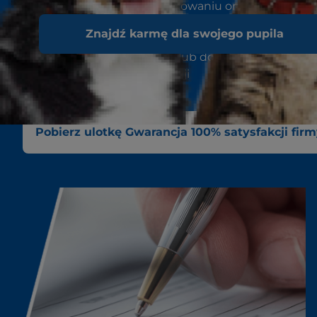
katalogowego na opakowaniu oraz doradzą Ci z
zatrzymanie produktu.
Znajdź karmę dla swojego pupila
Twój sprzedawca lub klinika weterynaryjna zwró
pełny zwrot pieniędzy lub dokona wymiany, w
zależności od preferencji
Pobierz ulotkę Gwarancja 100% satysfakcji firmy