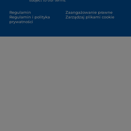
subject to our terms.
Regulamin
Zaangażowanie prawne
Regulamin i polityka
Zarządzaj plikami cookie
prywatności