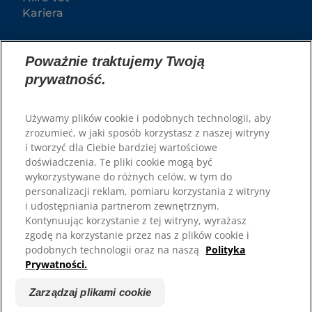
Kariera
Poważnie traktujemy Twoją
prywatność.
Używamy plików cookie i podobnych technologii, aby
zrozumieć, w jaki sposób korzystasz z naszej witryny
i tworzyć dla Ciebie bardziej wartościowe
doświadczenia. Te pliki cookie mogą być
© 2025 Hill's Pet Nutrition, Inc.
wykorzystywane do różnych celów, w tym do
All rights reserved.
personalizacji reklam, pomiaru korzystania z witryny
As used herein, denotes registered trademark status
i udostępniania partnerom zewnętrznym.
in the U.S. only; registration status in other
Kontynuując korzystanie z tej witryny, wyrażasz
geographies may be different. Your use of this site is
subject to our terms.
zgodę na korzystanie przez nas z plików cookie i
podobnych technologii oraz na naszą
Polityka
Regulamin
Zaangażowanie prawne
Prywatności.
Regulamin i polityka
Zarządzaj plikami cookie
prywatności
Zarządzaj plikami cookie