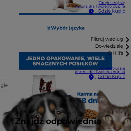
Zarejestruj się
Karma dla Twojego pupila
Gdzie kupić
Wybór języka
Filtruj według
Dowiedz się
O Hill's
Zarejestruj się
Karma dla Twojego pupila
Gdzie kupić
ggle
Znajdź odpowiednią