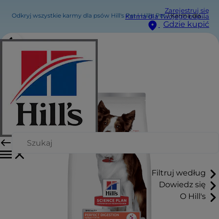
Zarejestruj się
Odkryj wszystkie karmy dla psów Hill's Pet | Hill's Pet
Karma dla psów Perfect Digestion Medium Adult 1+
Karma dla Twojego pupila
Gdzie kupić
Filtruj według
Dowiedz się
O Hill's