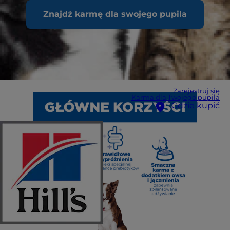
Znajdź karmę dla swojego pupila
Zarejestruj się
Karma dla Twojego pupila
Gdzie kupić