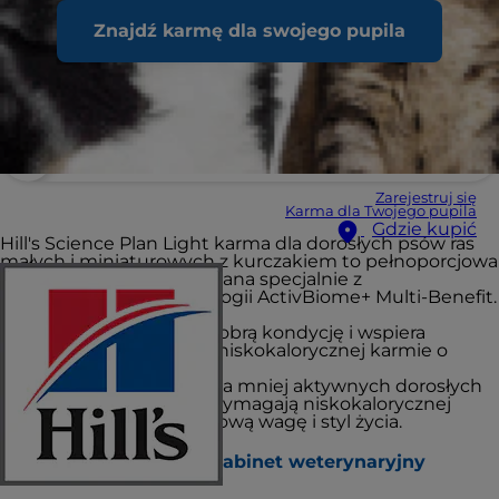
Znajdź karmę dla swojego pupila
Zarejestruj się
Karma dla Twojego pupila
Gdzie kupić
Hill's Science Plan Light karma dla dorosłych psów ras
małych i miniaturowych z kurczakiem to pełnoporcjowa
karma dla psów, opracowana specjalnie z
wykorzystaniem technologii ActivBiome+ Multi-Benefit.
Pomaga psu utrzymać dobrą kondycję i wspiera
aktywność dzięki naszej niskokalorycznej karmie o
doskonałym smaku.
Precyzyjne odżywianie dla mniej aktywnych dorosłych
psów małych ras, które wymagają niskokalorycznej
karmy, aby utrzymać zdrową wagę i styl życia.
Znajdź sklep / gabinet weterynaryjny