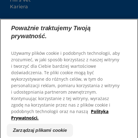
Kariera
Poważnie traktujemy Twoją
prywatność.
Używamy plików cookie i podobnych technologii, aby
zrozumieć, w jaki sposób korzystasz z naszej witryny
i tworzyć dla Ciebie bardziej wartościowe
doświadczenia. Te pliki cookie mogą być
© 2025 Hill's Pet Nutrition, Inc.
wykorzystywane do różnych celów, w tym do
All rights reserved.
personalizacji reklam, pomiaru korzystania z witryny
As used herein, denotes registered trademark status
i udostępniania partnerom zewnętrznym.
in the U.S. only; registration status in other
Kontynuując korzystanie z tej witryny, wyrażasz
geographies may be different. Your use of this site is
subject to our terms.
zgodę na korzystanie przez nas z plików cookie i
podobnych technologii oraz na naszą
Polityka
Regulamin
Zaangażowanie prawne
Prywatności.
Regulamin i polityka
Zarządzaj plikami cookie
prywatności
Zarządzaj plikami cookie