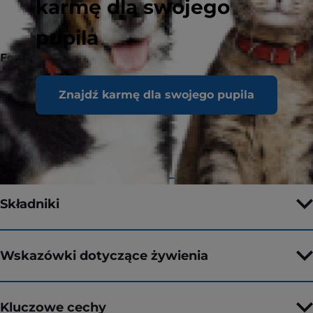
karmę dla swojego
pupila
Forma karmy
Suche
Smak
Znajdź karmę dla swojego pupila
Wielkości
1.5 kg, 6 kg
opakowań
Składniki
Wskazówki dotyczące żywienia
Kluczowe cechy