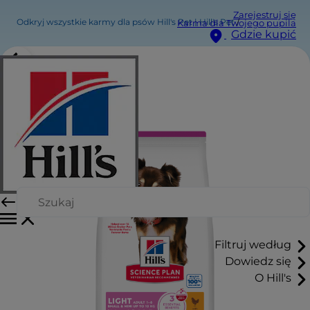
Zarejestruj się
Odkryj wszystkie karmy dla psów Hill's Pet | Hill's Pet
Karma dla Twojego pupila
Gdzie kupić
Filtruj według
Dowiedz się
O Hill's