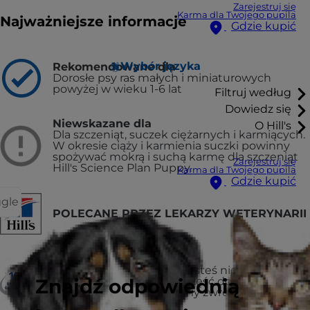
Zarejestruj się
Karma dla Twojego pupila
Najważniejsze informacje
Gdzie kupić
Wybór języka
Rekomendowane dla
Dorosłe psy ras małych i miniaturowych
powyżej w wieku 1-6 lat
Filtruj według
Dowiedz się
Niewskazane dla
O Hill's
Dla szczeniąt, suczek ciężarnych i karmiących.
W okresie ciąży i karmienia suczki powinny
spożywać mokrą i suchą karmę dla szczeniąt
Zarejestruj się
Hill's Science Plan Puppy.
Karma dla Twojego pupila
Gdzie kupić
ggle
POLECANE PRZEZ LEKARZY WETERYNARII
LUB ZWROT PIENIĘDZY
Jeśli z jakiegoś powodu jesteś niezadowolony,
Znajdź odpowiednią
zwróć niewykorzystaną część do miejsca
zakupu, aby uzyskać pełny zwrot pieniędzy
lub wymianę.