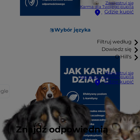
Zarejestruj się
Karma dla Twojego pupila
Gdzie kupić
Wybór języka
Filtruj według
Dowiedz się
O Hill's
Zarejestruj się
Karma dla Twojego pupila
Gdzie kupić
ggle
Znajdź odpowiednią