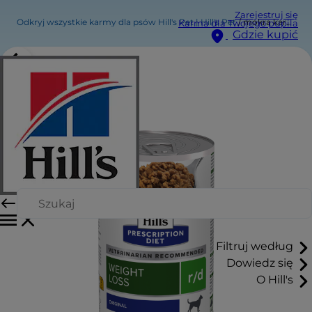
Zarejestruj się
Odkryj wszystkie karmy dla psów Hill's Pet | Hill's Pet
mokra karma dla psów r/d
Karma dla Twojego pupila
Gdzie kupić
Filtruj według
Dowiedz się
O Hill's