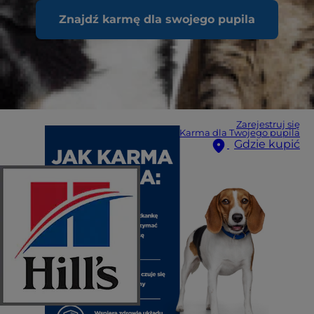
Znajdź karmę dla swojego pupila
Zarejestruj się
Karma dla Twojego pupila
Gdzie kupić