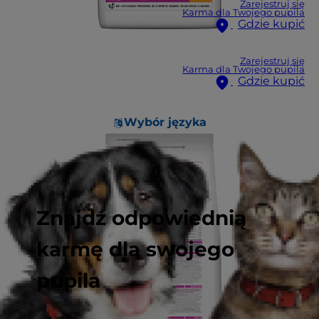
Zarejestruj się
Karma dla Twojego pupila
Gdzie kupić
Zarejestruj się
Karma dla Twojego pupila
Gdzie kupić
Wybór języka
Znajdź odpowiednią
karmę dla swojego
pupila