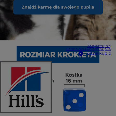
Znajdź karmę dla swojego pupila
Zarejestruj się
Karma dla Twojego pupila
Gdzie kupić