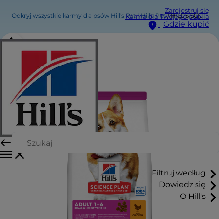
Zarejestruj się
Odkryj wszystkie karmy dla psów Hill's Pet | Hill's Pet
HILL'S SCIENCE PLAN Adult Small & Mini Sucha karma dla psów z kurczakiem
Karma dla Twojego pupila
Gdzie kupić
Filtruj według
Dowiedz się
O Hill's