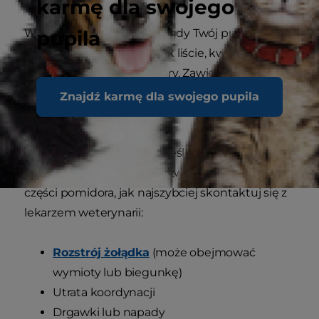
karmę dla swojego
pupila
Wątpliwości pojawiają się, gdy Twój pupil zjada
inne części rośliny, takie jak liście, kwiaty, pnącza,
łodygi lub zielone pomidory. Zawierają one
tomatynę – substancję chemiczną, która po
Znajdź karmę dla swojego pupila
spożyciu może wywołać u psa chorobę.
Kennel Club
ostrzega, że jeśli zauważysz objawy
zatrucia po tym, jak Twoje zwierzę zje zielone
części pomidora, jak najszybciej skontaktuj się z
lekarzem weterynarii:
Rozstrój żołądka
(może obejmować
wymioty lub biegunkę)
Utrata koordynacji
Drgawki lub napady