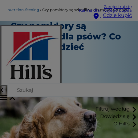
Zarejestruj się
nutrition-feeding
Czy pomidory są szkodliwe dla psów? Co należy wiedzieć
Karma dla Twojego pupila
Gdzie kupić
Czy pomidory są
szkodliwe dla psów? Co
należy wiedzieć
Żywienie
Angela Tague
|
Sierpień 18, 2021
Filtruj według
Dowiedz się
O Hill's