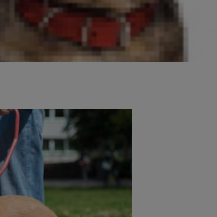
większe rasy psów. Ale co z
hihuahua lub pudel miniaturowy to
k małe i duże psy wypadają pod
 ulubiona mała rasa nigdy nie trafia