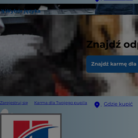
Wybór języka
Znajdź od
Znajdź karmę dla
Zarejestruj się
Karma dla Twojego pupila
Gdzie kupić