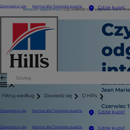
Zarejestruj się
Karma dla Twojego pupila
Gdzie kupić
behavior-appearance
Czy wielkość rasy odgrywa rolę w intel
Cz
od
int
Zachowanie
Jean Mari
Filtruj według
Dowiedz się
O Hill's
|
Czerwiec 1
Zarejestruj się
Karma dla Twojego pupila
Gdzie kupić
Zarejestruj się
Karma dla Twojego pupila
Gdzie kupić