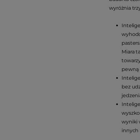
wyróżnia trzy
Intelig
wyhodow
pasters
Miara t
towarzy
pewną d
Intelig
bez udz
jedzeni
Intelig
wyszkol
wyniki 
innych 