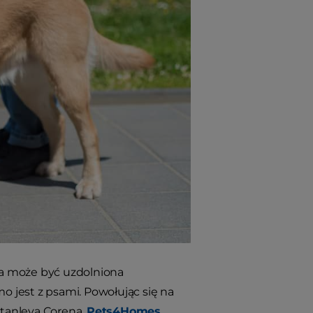
oba może być uzdolniona
mo jest z psami. Powołując się na
Stanleya Corena,
Pets4Homes