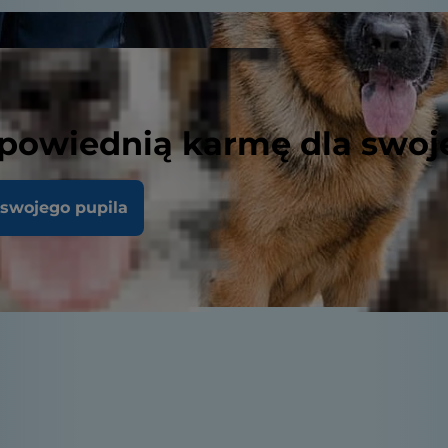
powiednią karmę dla swoj
 swojego pupila