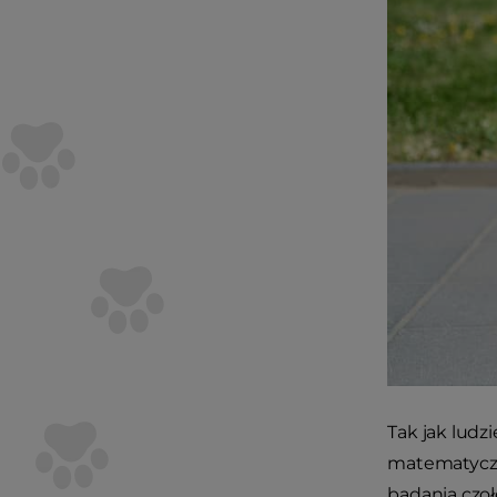
Tak jak ludz
matematyczni
badania czoł