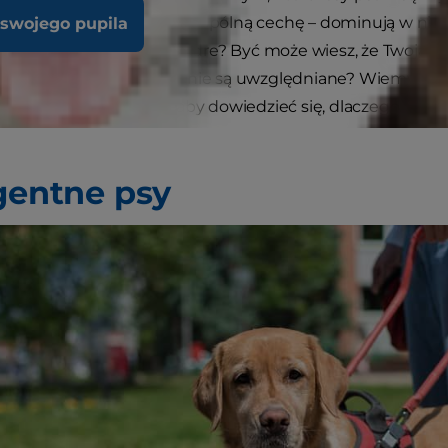
nieco różnić, mają jedną wspólną cechę – dominują w nich 
 swojego pupila
i? Czy nie są one też mądre? Być może wiesz, że Twoja c
c dlaczego te rasy nigdy nie są uwzględniane? Wiemy, ja
eligencji. Czytaj dalej, aby dowiedzieć się, dlaczego Twoja
igentne psy