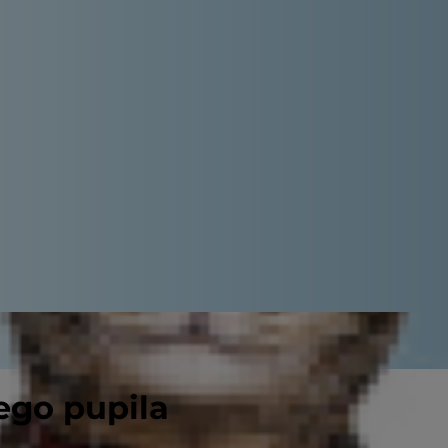
ego pupila
ardziej inteligentne. Choć rankingi