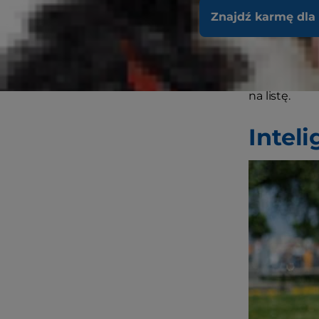
te mogą się 
Znajdź karmę dla
małymi psam
geniusz, wię
względem int
na listę.
Intel