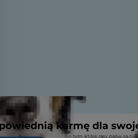
powiednią karmę dla swoj
znasz rankingi, które mówią o tym, które rasy psów są najb