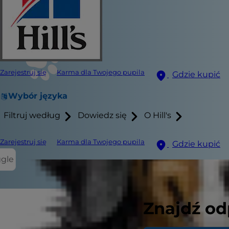
Zarejestruj się
Karma dla Twojego pupila
Gdzie kupić
Wybór języka
Filtruj według
Dowiedz się
O Hill's
Zarejestruj się
Karma dla Twojego pupila
Gdzie kupić
ggle
Znajdź od
Z pewnością 