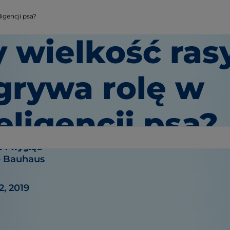
igencji psa?
y wielkość ras
grywa rolę w
eligencji psa?
 i wygląd
e Bauhaus
2, 2019