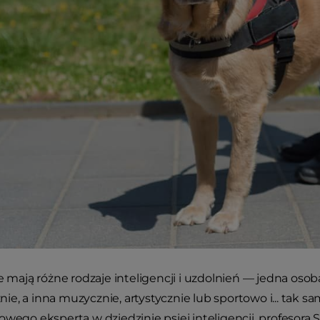
ie mają różne rodzaje inteligencji i uzdolnień — jedna os
e, a inna muzycznie, artystycznie lub sportowo i... tak sa
owego eksperta w dziedzinie psiej inteligencji, profesora 