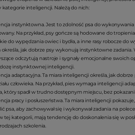
 kategorie inteligencji. Należą do nich:
encja instynktowna. Jest to zdolność psa do wykonywania 
any. Na przykład, psy gończe są hodowane do tropienia i
kie do wypędzania owiec i bydła, a inne rasy robocze do
a określa, jak dobrze psy wykonują instynktowne zadania.
szące odczytują nastroje i sygnały emocjonalne swoich o
ozę instynktownej inteligencji.
encja adaptacyjna. Ta miara inteligencji określa, jak dobrz
iału człowieka. Na przykład, pies wymaga inteligencji ada
a, który spadł w trudno dostępnym miejscu, bez pokazania 
encja pracy i posłuszeństwa. Ta miara inteligencji pokazuj
ić psa, aby zachowywał się i wykonywał zadania na polecen
w tej kategorii, mają tendencję do doskonalenia się w posł
rodzajach szkolenia.