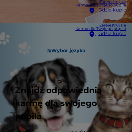
Zarejestruj się
Karma dla Twojego pupila
Gdzie kupić
Zarejestruj się
Karma dla Twojego pupila
Gdzie kupić
Wybór języka
Znajdź odpowiednią
karmę dla swojego
pupila
Wysokobiałkowa karma dla psów brzmi jak coś