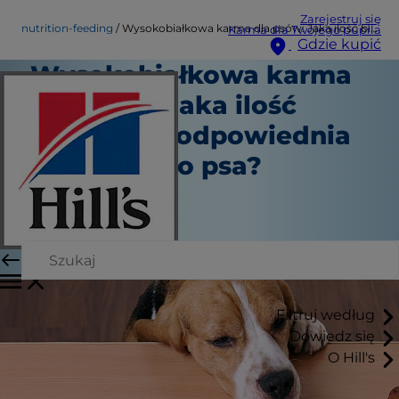
Zarejestruj się
nutrition-feeding
Wysokobiałkowa karma dla psów: Jaka ilość białka jest odpowiednia dla Twojego psa?
Karma dla Twojego pupila
Gdzie kupić
Wysokobiałkowa karma
dla psów: Jaka ilość
białka jest odpowiednia
dla Twojego psa?
Żywienie
Autor sztabowy
|
Październik 01, 2018
Filtruj według
Dowiedz się
O Hill's