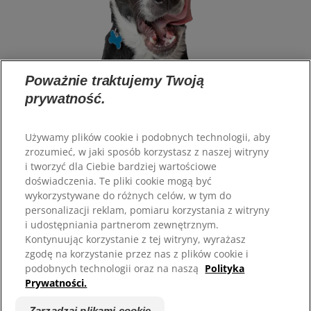
Poważnie traktujemy Twoją
prywatność.
Używamy plików cookie i podobnych technologii, aby
zrozumieć, w jaki sposób korzystasz z naszej witryny
Wybór języka
i tworzyć dla Ciebie bardziej wartościowe
doświadczenia. Te pliki cookie mogą być
Zasoby
wykorzystywane do różnych celów, w tym do
personalizacji reklam, pomiaru korzystania z witryny
Kontakt
i udostępniania partnerom zewnętrznym.
Mapa strony
Kontynuując korzystanie z tej witryny, wyrażasz
zgodę na korzystanie przez nas z plików cookie i
Nasze strony
podobnych technologii oraz na naszą
Polityka
Prywatności.
Hill’s Vet
Kariera
Zarządzaj plikami cookie