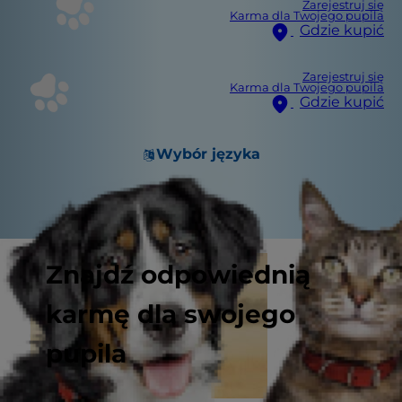
Zarejestruj się
Karma dla Twojego pupila
Gdzie kupić
Zarejestruj się
Karma dla Twojego pupila
Gdzie kupić
Wybór języka
Znajdź odpowiednią
karmę dla swojego
pupila