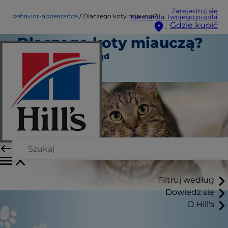
Zarejestruj się
behavior-appearance
Dlaczego koty miauczą?
Karma dla Twojego pupila
Gdzie kupić
Dlaczego koty miauczą?
Zachowanie i wygląd
Autor sztabowy
Filtruj według
Dowiedz się
O Hill's