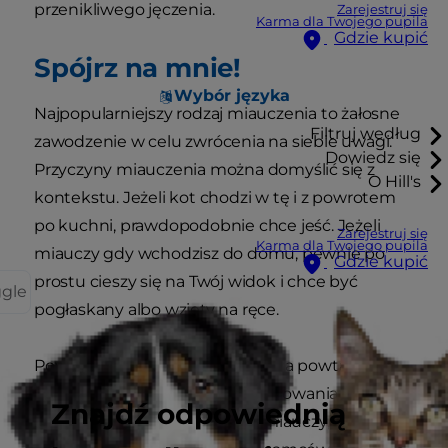
przenikliwego jęczenia.
Zarejestruj się
Karma dla Twojego pupila
Gdzie kupić
Spójrz na mnie!
Wybór języka
Najpopularniejszy rodzaj miauczenia to żałosne
Filtruj według
zawodzenie w celu zwrócenia na siebie uwagi.
Dowiedz się
Przyczyny miauczenia można domyślić się z
O Hill's
kontekstu. Jeżeli kot chodzi w tę i z powrotem
po kuchni, prawdopodobnie chce jeść. Jeżeli
Zarejestruj się
Karma dla Twojego pupila
miauczy gdy wchodzisz do domu, pewnie po
Gdzie kupić
prostu cieszy się na Twój widok i chce być
ggle
pogłaskany albo wzięty na ręce.
Powitalne miauknięcia, zwłaszcza powtarzane
bez przerwy, wiążą się też z zachowaniami
Znajdź odpowiednią
płciowymi. Kotka w rui ciągle miauczy, aby