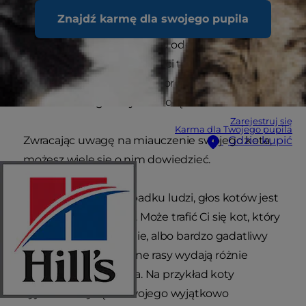
Nawet małe dzieci wiedzą, "jak robi kot" i potrafią
Znajdź karmę dla swojego pupila
naśladować ten dźwięk. Charakterystyczne
"miau" to nie jest po prostu odgłos wydawany
przez kota. W rzeczywistości to zaskakująco
skomplikowana metoda porozumiewania się.
Zatem dlaczego koty miauczą?
Zarejestruj się
Karma dla Twojego pupila
Zwracając uwagę na miauczenie swojego kota,
Gdzie kupić
możesz wiele się o nim dowiedzieć.
Podobnie jak w przypadku ludzi, głos kotów jest
indywidualną sprawą. Może trafić Ci się kot, który
rzadko kiedy coś piśnie, albo bardzo gadatliwy
osobnik. Ponadto różne rasy wydają różnie
brzmiące miauknięcia. Na przykład koty
syjamskie słyną ze swojego wyjątkowo