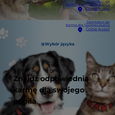
Zarejestruj się
Karma dla Twojego pupila
Gdzie kupić
Zarejestruj się
Karma dla Twojego pupila
Gdzie kupić
Wybór języka
Znajdź odpowiednią
karmę dla swojego
pupila