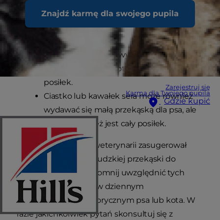
Znajdź karmę dla swojego pupila
Kawałek sera może wydawać się małą
przekąską, ale dla kota stanowi on cały
posiłek.
Zarejestruj się
Karma dla Twojego pupila
Ciastko lub kawałek sera może również
Gdzie kupić
wydawać się małą przekąską dla psa, ale
dla niego to też jest cały posiłek.
UWAGA: Jeśli lekarz weterynarii zasugerował
użycie sera lub innej ludzkiej przekąski do
podania leku, nie zapomnij uwzględnić tych
dodatkowych kalorii w dziennym
zapotrzebowaniu kalorycznym psa lub kota. W
razie jakichkolwiek pytań skonsultuj się z