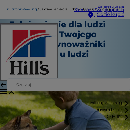
Zarejestruj się
nutrition-feeding
Jak żywienie dla ludzi wpływa na Twojego pupila: Równoważniki kaloryczne u ludzi
Karma dla Twojego pupila
Gdzie kupić
Jak żywienie dla ludzi
wpływa na Twojego
pupila: Równoważniki
kaloryczne u ludzi
Żywienie
Autor sztabowy
|
Wrzesień 01, 2015
Filtruj według
Dowiedz się
O Hill's