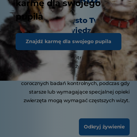
karmę dla swojego
pupila
Jak często Twój pupil
powinien odwiedzać lekarza
weterynarii?
Znajdź karmę dla swojego pupila
Młode zwierzęta mogą potrzebować kilku wizyt
w pierwszym roku życia w celu szczepień.
Dorosłe zwierzęta zazwyczaj korzystają z
corocznych badań kontrolnych, podczas gdy
starsze lub wymagające specjalnej opieki
zwierzęta mogą wymagać częstszych wizyt.
Odkryj żywienie