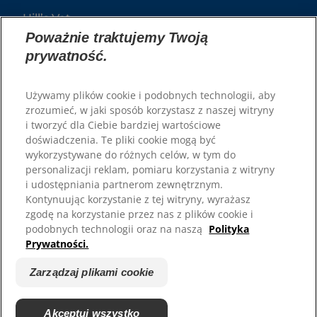
Hill’s Vet
Kariera
Poważnie traktujemy Twoją
prywatność.
Używamy plików cookie i podobnych technologii, aby
zrozumieć, w jaki sposób korzystasz z naszej witryny
i tworzyć dla Ciebie bardziej wartościowe
doświadczenia. Te pliki cookie mogą być
wykorzystywane do różnych celów, w tym do
personalizacji reklam, pomiaru korzystania z witryny
i udostępniania partnerom zewnętrznym.
© 2025 Hill's Pet Nutrition, Inc.
Kontynuując korzystanie z tej witryny, wyrażasz
All rights reserved.
zgodę na korzystanie przez nas z plików cookie i
As used herein, denotes registered trademark status
podobnych technologii oraz na naszą
Polityka
in the U.S. only; registration status in other
Prywatności.
geographies may be different. Your use of this site is
subject to our terms.
Zarządzaj plikami cookie
Regulamin
Zaangażowanie prawne
Regulamin i polityka
Zarządzaj plikami cookie
prywatności
Akceptuj wszystko