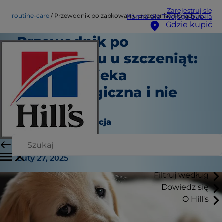
Zarejestruj się
routine-care
Przewodnik po ząbkowaniu u szczeniąt: Porady, opieka stomatologiczna i nie tylko
Karma dla Twojego pupila
Gdzie kupić
Przewodnik po
ząbkowaniu u szczeniąt:
Porady, opieka
stomatologiczna i nie
tylko
Rutynowa pielęgnacja
Autor sztabowy
|
Luty 27, 2025
Filtruj według
Dowiedz się
O Hill's