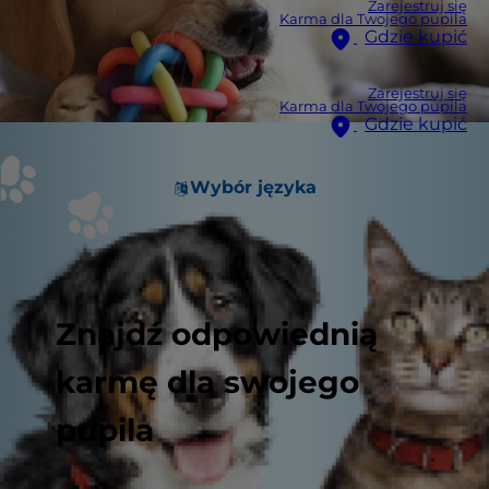
Zarejestruj się
Karma dla Twojego pupila
Gdzie kupić
Zarejestruj się
Karma dla Twojego pupila
Gdzie kupić
Wybór języka
Znajdź odpowiednią
karmę dla swojego
pupila