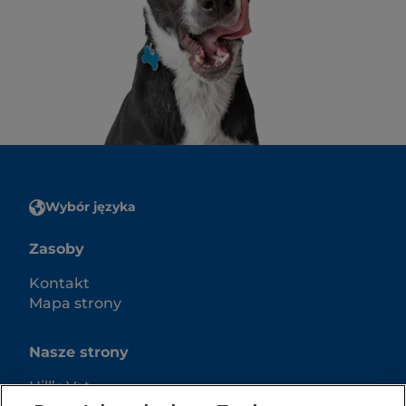
Wybór języka
Zasoby
Kontakt
Mapa strony
Nasze strony
Hill’s Vet