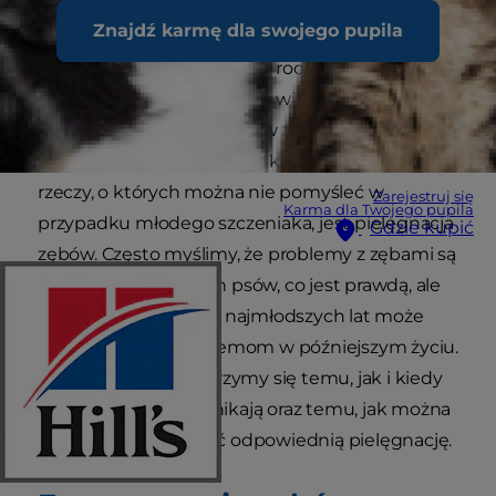
Znajdź karmę dla swojego pupila
Pojawienie się nowego szczeniaka to
ekscytujący czas dla każdej rodziny.
Prawdopodobnie spędziłeś wiele godzin,
przeglądając oferty sklepów zoologiczne i
przygotowując wszystkie akcesoria. Jedną z
rzeczy, o których można nie pomyśleć w
Zarejestruj się
Karma dla Twojego pupila
przypadku młodego szczeniaka, jest pielęgnacja
Gdzie kupić
zębów. Często myślimy, że problemy z zębami są
problemem starszych psów, co jest prawdą, ale
dbanie o zęby psa od najmłodszych lat może
zapobiec wielu problemom w późniejszym życiu.
W tym artykule przyjrzymy się temu, jak i kiedy
zęby się pojawiają i znikają oraz temu, jak można
wcześnie wprowadzić odpowiednią pielęgnację.