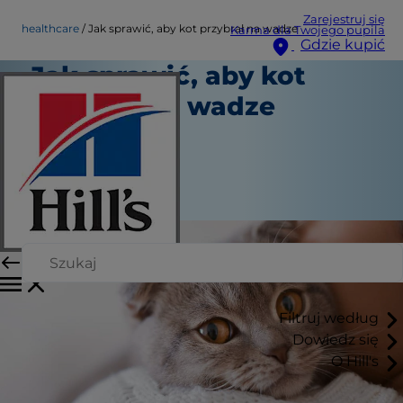
Zarejestruj się
healthcare
Jak sprawić, aby kot przybrał na wadze
Karma dla Twojego pupila
Gdzie kupić
Jak sprawić, aby kot
przybrał na wadze
Opieka zdrowotna
Dr. Sarah Wooten
|
Listopad 29, 2021
Filtruj według
Dowiedz się
O Hill's