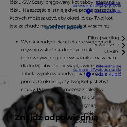
łóżku-SW Szary, pręgowany kot tabby leżący na
Zarejestruj się
Karma dla Twojego pupila
łóżku Na szczęście istnieją dwa proste narzędzia,
Gdzie kupić
których możesz użyć, aby określić, czy Twój kot
jest za chudy, ma nadwagę czy jest w sam raz.
Wybór języka
Filtruj według
Wynik kondycji ciała: Lekarze weterynarii
Dowiedz się
używają wskaźnika kondycji ciała
O Hill's
(porównywalnego do wskaźnika masy ciała
dla ludzi), aby ocenić wagę zwierzęcia.
Zarejestruj się
Karma dla Twojego pupila
Tabela wyników kondycji ciała może
Gdzie kupić
pomóc Ci określić, czy Twój kot jest zbyt
ggle
chudy. Przewodnik możesz znaleźć w
internecie, w organizacjach takich jak
PDSA
, lub w gabinecie weterynaryjnym.
Test dłoni: Możesz też użyć swojej dłoni jako
Znajdź odpowiednią
punktu odniesienia, aby określić stan ciała