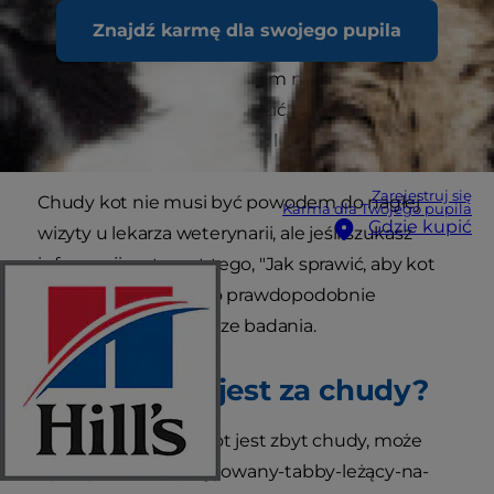
nadwagę. Ponieważ tak wiele kotów, które
Znajdź karmę dla swojego pupila
widzimy, ma nadwagę, koty o normalnej wadze
mogą wydawać się rodzicom nienaturalnie
chude. Trudno też stwierdzić, czy Twój kot jest
chudy, jeśli ma długą sierść lub obwisły brzuch.
Zarejestruj się
Chudy kot nie musi być powodem do nagłej
Karma dla Twojego pupila
Gdzie kupić
wizyty u lekarza weterynarii, ale jeśli szukasz
informacji na temat tego, "Jak sprawić, aby kot
przybrał na wadze," to prawdopodobnie
nadszedł czas na dalsze badania.
Czy mój kot jest za chudy?
Ustalenie, czy Twój kot jest zbyt chudy, może
być wyzwaniem.pręgowany-tabby-leżący-na-