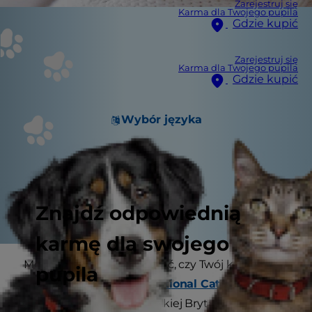
Zarejestruj się
Karma dla Twojego pupila
Gdzie kupić
Zarejestruj się
Karma dla Twojego pupila
Gdzie kupić
Wybór języka
Znajdź odpowiednią
karmę dla swojego
Może być trudno stwierdzić, czy Twój kot nie jest
pupila
za chudy. Według
International Cat Care
, od
39% do 52% kotów w Wielkiej Brytanii ma