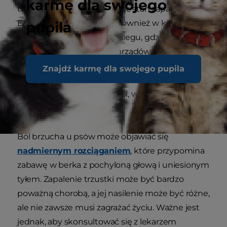
karmę dla swojego
trawiąc trzustkę i powodując stan zapalny.
Enzymy trawienne mogą również w końcu
pupila
zacząć wyciekać do krwiobiegu, gdzie mogą być
przenoszone do innych narządów i powodować
uszkodzenia. Najczęściej jednak stan zapalny
Znajdź karmę dla swojego pupila
trzustki objawia się szeregiem różnych oznak i
objawów, takich jak silny ból, wymioty i brak
apetytu.
Ból brzucha u psów może objawiać się
nadmiernym rozciąganiem
, które przypomina
zabawę w berka z pochyloną głową i uniesionym
tyłem. Zapalenie trzustki może być bardzo
poważną chorobą, a jej nasilenie może być różne,
ale nie zawsze musi zagrażać życiu. Ważne jest
jednak, aby skonsultować się z lekarzem