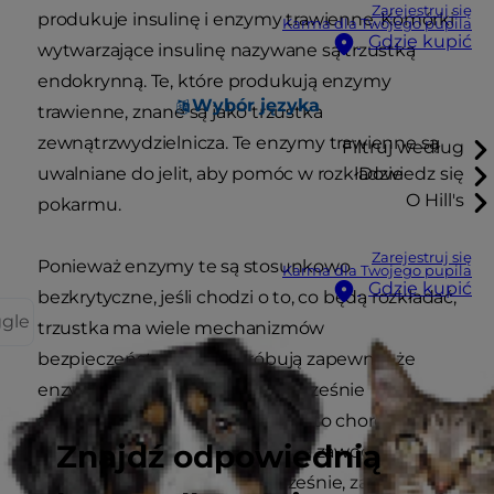
Zarejestruj się
produkuje insulinę i enzymy trawienne. Komórki
Karma dla Twojego pupila
Gdzie kupić
wytwarzające insulinę nazywane są trzustką
endokrynną. Te, które produkują enzymy
Wybór języka
trawienne, znane są jako trzustka
zewnątrzwydzielnicza. Te enzymy trawienne są
Filtruj według
uwalniane do jelit, aby pomóc w rozkładzie
Dowiedz się
O Hill's
pokarmu.
Zarejestruj się
Ponieważ enzymy te są stosunkowo
Karma dla Twojego pupila
Gdzie kupić
bezkrytyczne, jeśli chodzi o to, co będą rozkładać,
ggle
trzustka ma wiele mechanizmów
bezpieczeństwa, które próbują zapewnić, że
enzymy te nie zostaną przedwcześnie
aktywowane. Zapalenie trzustki to choroba, w
Znajdź odpowiednią
której te środki bezpieczeństwa zawodzą, a
enzymy aktywują się zbyt wcześnie, zasadniczo