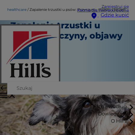
Zarejestruj się
healthcare
Zapalenie trzustki u psów: Przyczyny, objawy i leczenie
Karma dla Twojego pupila
Gdzie kupić
Zapalenie trzustki u
psów: Przyczyny, objawy
i leczenie
Opieka zdrowotna
Dr. Laci Schaible
|
November 18, 2024
Filtruj według
Dowiedz się
O Hill's