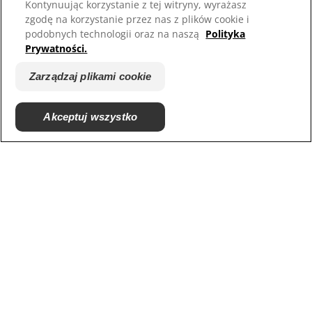
Kontynuując korzystanie z tej witryny, wyrażasz
zgodę na korzystanie przez nas z plików cookie i
Nasze strony
podobnych technologii oraz na naszą
Polityka
Prywatności.
Hill’s Vet
Kariera
Zarządzaj plikami cookie
Akceptuj wszystko
© 2025 Hill's Pet Nutrition, Inc.
All rights reserved.
As used herein, denotes registered trademark status
in the U.S. only; registration status in other
geographies may be different. Your use of this site is
subject to our terms.