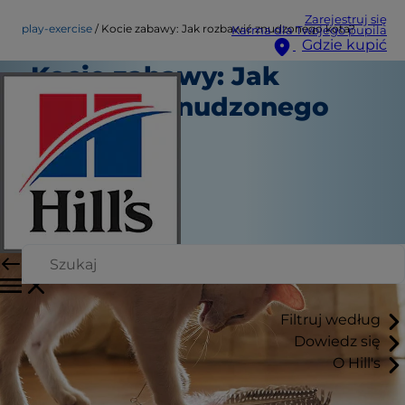
Zarejestruj się
play-exercise
Kocie zabawy: Jak rozbawić znudzonego kota?
Karma dla Twojego pupila
Gdzie kupić
Kocie zabawy: Jak
rozbawić znudzonego
kota?
Gry i zabawy
Kara Murphy
|
Styczeń 30, 2017
Filtruj według
Dowiedz się
O Hill's