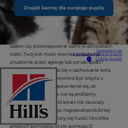
aktywności psychicznej i fizycznej poprzez kocie
Znajdź karmę dla swojego pupila
zabawy sprawi, że będzie szczęśliwszy i
prawdopodobnie spokojniejszy. Szczególnie
odczujesz różnicę, jeśli Twój kot przejawia
destrukcyjne zachowania, takie jak niszczenie
zasłon czy przekopywanie ziemi w doniczkach
Zarejestruj się
roślin. Twój kot może również pokazywać
Karma dla Twojego pupila
Gdzie kupić
znudzenie przez agresję lub oznaki apatii i
depresji. Jeśli martwisz się o zachowanie kota,
pierwszym krokiem powinna być wizyta u
lekarza weterynarii i upewnienie się, że
przyczyną problemów nie są problemy
zdrowotne. Jednak jeśli lekarz nie zauważy
niczego niepokojącego, najprawdopodobniej
masz w domu kota, który się nudzi. Oto kilka
prostych pomysłów, które pomogą Ci