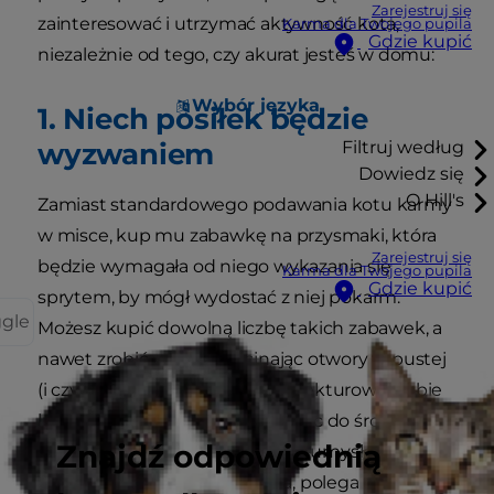
Zarejestruj się
zainteresować i utrzymać aktywność kota,
Karma dla Twojego pupila
Gdzie kupić
niezależnie od tego, czy akurat jesteś w domu:
Wybór języka
1. Niech posiłek będzie
wyzwaniem
Filtruj według
Dowiedz się
O Hill's
Zamiast standardowego podawania kotu karmy
w misce, kup mu zabawkę na przysmaki, która
Zarejestruj się
będzie wymagała od niego wykazania się
Karma dla Twojego pupila
Gdzie kupić
sprytem, by mógł wydostać z niej pokarm.
ggle
Możesz kupić dowolną liczbę takich zabawek, a
nawet zrobić własną, wycinając otwory w pustej
(i czystej) plastikowej butelce, tekturowej tubie
lub innym pojemniku i wkładając do środka
Znajdź odpowiednią
kocie chrupki. Kolejna kocia gra umysłowa, która
jest prosta do zorganizowania, polega na ukryciu