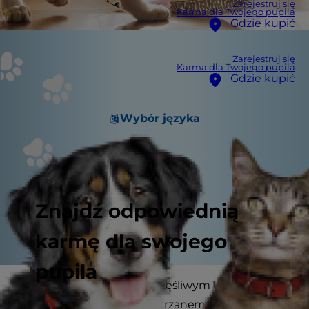
Zarejestruj się
Karma dla Twojego pupila
Gdzie kupić
Zarejestruj się
Karma dla Twojego pupila
Gdzie kupić
Wybór języka
Znajdź odpowiednią
karmę dla swojego
pupila
Znudzony kot nie jest szczęśliwym kotem.
Zapewnienie Twojemu futrzanemu przyjacielowi