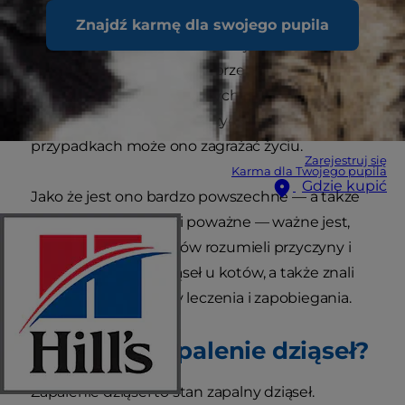
równie często, co u psów i ludzi. Zapalenie
Znajdź karmę dla swojego pupila
dziąseł u kota może jednak objawiać się większą
ilością objawów niż tylko obrzękiem i
krwawieniem dziąseł, których Ty również
możesz czasem doświadczyć. W niektórych
przypadkach może ono zagrażać życiu.
Zarejestruj się
Karma dla Twojego pupila
Gdzie kupić
Jako że jest ono bardzo powszechne — a także
potencjalnie złożone i poważne — ważne jest,
aby opiekunowie kotów rozumieli przyczyny i
objawy zapalenia dziąseł u kotów, a także znali
podstawowe metody leczenia i zapobiegania.
Co to jest zapalenie dziąseł?
Zapalenie dziąseł to stan zapalny dziąseł.