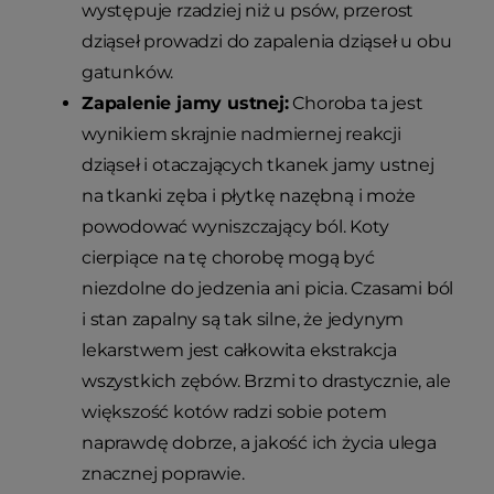
występuje rzadziej niż u psów, przerost
dziąseł prowadzi do zapalenia dziąseł u obu
gatunków.
Zapalenie jamy ustnej:
Choroba ta jest
wynikiem skrajnie nadmiernej reakcji
dziąseł i otaczających tkanek jamy ustnej
na tkanki zęba i płytkę nazębną i może
powodować wyniszczający ból. Koty
cierpiące na tę chorobę mogą być
niezdolne do jedzenia ani picia. Czasami ból
i stan zapalny są tak silne, że jedynym
lekarstwem jest całkowita ekstrakcja
wszystkich zębów. Brzmi to drastycznie, ale
większość kotów radzi sobie potem
naprawdę dobrze, a jakość ich życia ulega
znacznej poprawie.