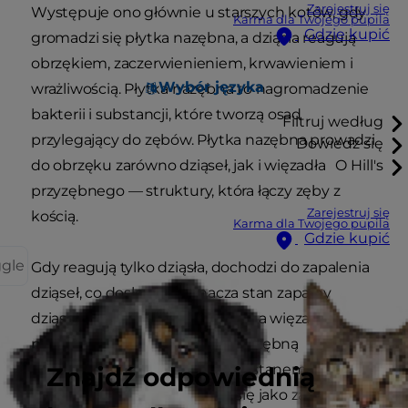
Zarejestruj się
Występuje ono głównie u starszych kotów, gdy
Karma dla Twojego pupila
Gdzie kupić
gromadzi się płytka nazębna, a dziąsła reagują
obrzękiem, zaczerwienieniem, krwawieniem i
Wybór języka
wrażliwością. Płytka nazębna to nagromadzenie
bakterii i substancji, które tworzą osad
Filtruj według
przylegający do zębów. Płytka nazębna prowadzi
Dowiedz się
do obrzęku zarówno dziąseł, jak i więzadła
O Hill's
przyzębnego — struktury, która łączy zęby z
Zarejestruj się
kością.
Karma dla Twojego pupila
Gdzie kupić
ggle
Gdy reagują tylko dziąsła, dochodzi do zapalenia
dziąseł, co dosłownie oznacza stan zapalny
dziąseł. Gdy choroba postępuje, a więzadło
przyzębne reaguje na płytkę nazębną
obrzękiem i pogarszającym się stanem,
Znajdź odpowiednią
powstałe zaburzenie określa się jako zapalenie