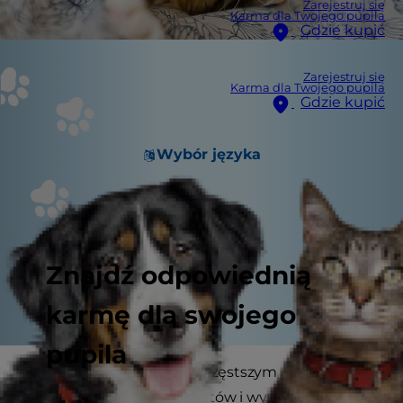
Zarejestruj się
Karma dla Twojego pupila
Gdzie kupić
Zarejestruj się
Karma dla Twojego pupila
Gdzie kupić
Wybór języka
Znajdź odpowiednią
karmę dla swojego
pupila
Zapalenie dziąseł jest najczęstszym rodzajem
choroby jamy ustnej u kotów i występuje u nich