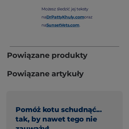
Możesz śledzić jej teksty
na
DrPattyKhuly.com
oraz
na
SunsetVets.com
.
Powiązane produkty
Powiązane artykuły
Pomóż kotu schudnąć...
tak, by nawet tego nie
zauważył