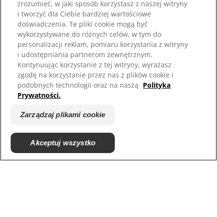
zrozumieć, w jaki sposób korzystasz z naszej witryny
Wybór języka
i tworzyć dla Ciebie bardziej wartościowe
doświadczenia. Te pliki cookie mogą być
Zasoby
wykorzystywane do różnych celów, w tym do
personalizacji reklam, pomiaru korzystania z witryny
Kontakt
i udostępniania partnerom zewnętrznym.
Mapa strony
Kontynuując korzystanie z tej witryny, wyrażasz
zgodę na korzystanie przez nas z plików cookie i
Nasze strony
podobnych technologii oraz na naszą
Polityka
Prywatności.
Hill’s Vet
Kariera
Zarządzaj plikami cookie
Akceptuj wszystko
© 2025 Hill's Pet Nutrition, Inc.