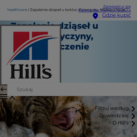
Zarejestruj się
healthcare
Zapalenie dziąseł u kotów: Przyczyny, objawy i leczenie
Karma dla Twojego pupila
Gdzie kupić
Zapalenie dziąseł u
kotów: Przyczyny,
objawy i leczenie
Opieka zdrowotna
Dr Patty Khuly
|
Luty 27, 2025
Filtruj według
Dowiedz się
O Hill's