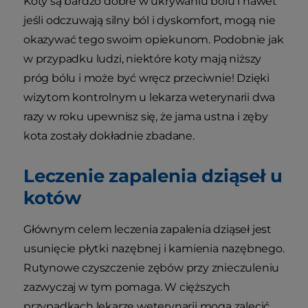
Koty są bardzo dobre w ukrywaniu bólu i nawet
jeśli odczuwają silny ból i dyskomfort, mogą nie
okazywać tego swoim opiekunom. Podobnie jak
w przypadku ludzi, niektóre koty mają niższy
próg bólu i może być wręcz przeciwnie! Dzięki
wizytom kontrolnym u lekarza weterynarii dwa
razy w roku upewnisz się, że jama ustna i zęby
kota zostały dokładnie zbadane.
Leczenie zapalenia dziąseł u
kotów
Głównym celem leczenia zapalenia dziąseł jest
usunięcie płytki nazębnej i kamienia nazębnego.
Rutynowe czyszczenie zębów przy znieczuleniu
zazwyczaj w tym pomaga. W cięższych
przypadkach lekarze weterynarii mogą zalecić