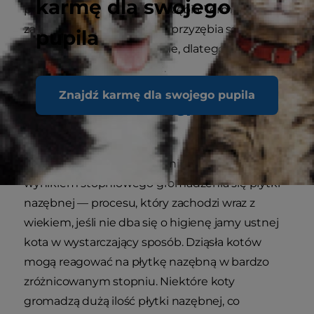
karmę dla swojego
przyzębia lub chorobę przyzębia. Terminy
zapalenie dziąseł i choroba przyzębia są często
pupila
błędnie używane zamiennie, dlatego ważne jest,
aby je od siebie odróżniać.
Znajdź karmę dla swojego pupila
Przyczyny zapalenia dziąseł
u kotów
U większości kotów zapalenie dziąseł jest
wynikiem stopniowego gromadzenia się płytki
nazębnej — procesu, który zachodzi wraz z
wiekiem, jeśli nie dba się o higienę jamy ustnej
kota w wystarczający sposób. Dziąsła kotów
mogą reagować na płytkę nazębną w bardzo
zróżnicowanym stopniu. Niektóre koty
gromadzą dużą ilość płytki nazębnej, co