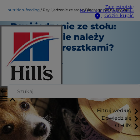
Zarejestruj się
nutrition-feeding
Psy i jedzenie ze stołu: Dlaczego nie należy karmić ich resztkami?
Karma dla Twojego pupila
Gdzie kupić
Psy i jedzenie ze stołu:
Dlaczego nie należy
karmić ich resztkami?
Żywienie
Jean Marie Bauhaus
|
Marzec 02, 2022
Filtruj według
Dowiedz się
O Hill's