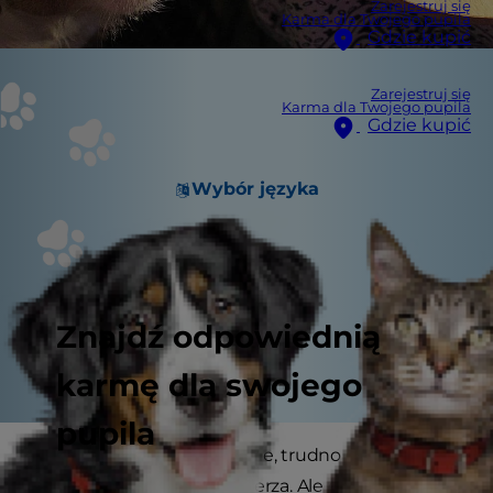
Zarejestruj się
Karma dla Twojego pupila
Gdzie kupić
Zarejestruj się
Karma dla Twojego pupila
Gdzie kupić
Wybór języka
Znajdź odpowiednią
karmę dla swojego
pupila
Kiedy zaczyna się proszenie, trudno oprzeć się,
aby nie dać psu kęsa z talerza. Ale czy wiesz, że