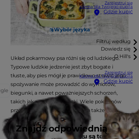
Zarejestruj się
Karma dla Twojego pupila
Gdzie kupić
Wybór języka
Filtruj według
Dowiedz się
O Hill's
Układ pokarmowy psa różni się od ludzkiego.
Typowe ludzkie jedzenie jest zbyt bogate i
Zarejestruj się
tłuste, aby pies mógł je prawidłowo strawić; jego
Karma dla Twojego pupila
Gdzie kupić
spożywanie może prowadzić do wymiotów,
ggle
biegunki, a nawet poważniejszych schorzeń,
takich jak zapalenie trzustki. Wiele pokarmów
przeznaczonych dla ludzi zawiera także
niezdrową dla psów ilość sodu.
Znajdź odpowiednią
Niektóre potrawy ze stołu są toksyczne