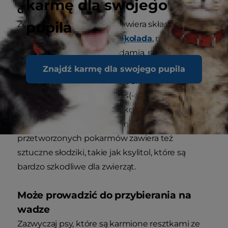
karmę dla swojego
dla psów
pupila
Żywność dla ludzi często zawiera składniki, które
są toksyczne dla psów.
Czekolada
, rodzynki,
winogrona, orzechy makadamia, migdały, cebula
i czosnek są niebezpieczne dla psów. Jeśli nie
Znajdź karmę dla swojego pupila
wiesz, co dokładnie znajduje się w resztkach z
restauracji, które przyniosłeś(-aś) do domu,
możesz nieświadomie zaszkodzić swojemu
żebrzącemu psu, podając mu łyżeczkę. Wiele
przetworzonych pokarmów zawiera też
sztuczne słodziki, takie jak ksylitol, które są
bardzo szkodliwe dla zwierząt.
Może prowadzić do przybierania na
wadze
Zazwyczaj psy, które są karmione resztkami ze