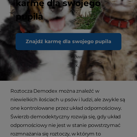
karmę dla swojego
pupila
Świerzb demodektyczny
Znajdź karmę dla swojego pupila
Ten rodzaj świerzbu jest spowodowany inwazją
roztoczy z rodzaju Demodex, które żyją w skórze
i mieszkach włosowych psa.
Roztocza Demodex można znaleźć w
niewielkich ilościach u psów i ludzi, ale zwykle są
one kontrolowane przez układ odpornościowy.
Świerzb demodektyczny rozwija się, gdy układ
odpornościowy nie jest w stanie powstrzymać
rozmnażania się roztoczy, w którym to