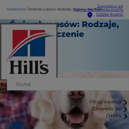
Zarejestruj się
healthcare
Świerzb u psów: Rodzaje, objawy i leczenie
Karma dla Twojego pupila
Gdzie kupić
Świerzb u psów: Rodzaje,
objawy i leczenie
Opieka zdrowotna
Jean Marie Bauhaus
|
July 31, 2024
Filtruj według
Dowiedz się
O Hill's