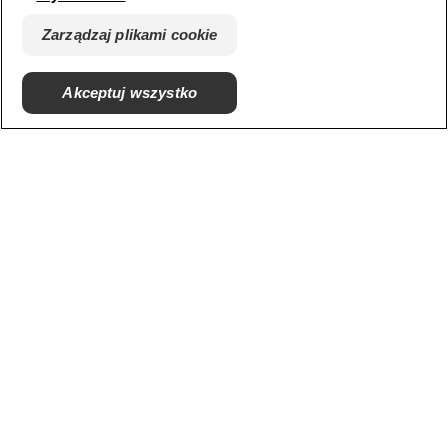
Hill’s Vet
Kariera
Zarządzaj plikami cookie
Akceptuj wszystko
© 2025 Hill's Pet Nutrition, Inc.
All rights reserved.
As used herein, denotes registered trademark status
in the U.S. only; registration status in other
geographies may be different. Your use of this site is
subject to our terms.
Regulamin
Zaangażowanie prawne
Regulamin i polityka
Zarządzaj plikami cookie
prywatności