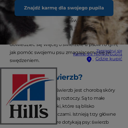
swędzenie psa może odpowiadać wiele
Znajdź karmę dla swojego pupila
schorzeń, ważne jest, aby zapoznać się z faktami
na temat świerzbu u psów. Świerzb jest chorobą,
która, choć zwykle uleczalna, jest czasami
zaraźliwa i może być groźna. Czytaj dalej, aby
dowiedzieć się więcej o świerzbie u psów i o tym,
Zarejestruj się
jak pomóc swojemu psu zmagającemu się ze
Karma dla Twojego pupila
Gdzie kupić
swędzeniem.
Czym jest świerzb?
Ogólnie rzecz biorąc, świerzb jest chorobą skóry
spowodowaną inwazją roztoczy. Są to małe
pasożytnicze pajęczaki, które są blisko
spokrewnione z kleszczami. Istnieją trzy główne
rodzaje świerzbu, które dotykają psy: świerzb