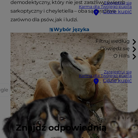
demodektyczny, który nie jest zaraźliwy, świerzb
Zarejestruj się
Karma dla Twojego pupila
sarkoptyczny i cheyletiella – oba są zaraźliwe
Gdzie kupić
zarówno dla psów, jak i ludzi.
Wybór języka
Filtruj według
Dowiedz się
O Hill's
Zarejestruj się
Karma dla Twojego pupila
Gdzie kupić
ggle
Znajdź odpowiednią