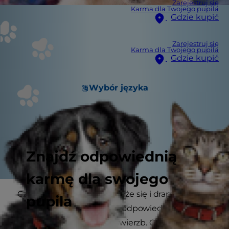
Zarejestruj się
Karma dla Twojego pupila
Gdzie kupić
Zarejestruj się
Karma dla Twojego pupila
Gdzie kupić
Wybór języka
Znajdź odpowiednią
karmę dla swojego
Czy Twój pies nieustannie liże się i drapie? Czy
pupila
zaczyna tracić sierść? Jeśli odpowiedź jest
twierdząca – może mieć świerzb. Chociaż za