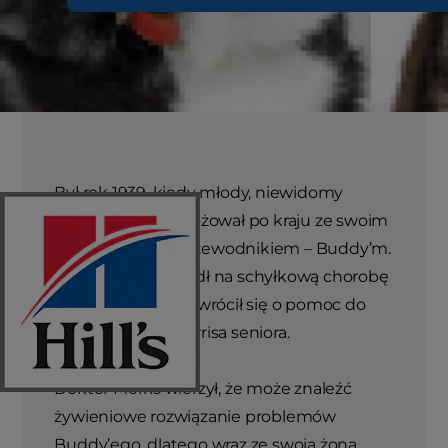
Był rok 1939, kiedy młody, niewidomy
Morris Frank podróżował po kraju ze swoim
wiernym psem przewodnikiem – Buddy’m.
Kiedy Buddy zapadł na schyłkową chorobę
nerek, pan Frank zwrócił się o pomoc do
doktora Marka Morrisa seniora.
Doktor Morris wierzył, że może znaleźć
żywieniowe rozwiązanie problemów
Buddy’ego, dlatego wraz ze swoją żoną