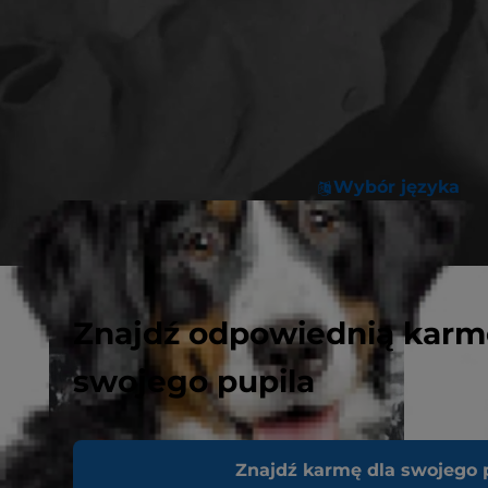
Wybór języka
Znajdź odpowiednią karm
swojego pupila
Znajdź karmę dla swojego 