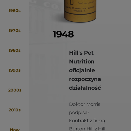
1960s
1970s
1948
1980s
Hill's Pet
Nutrition
oficjalnie
1990s
rozpoczyna
działalność
2000s
Doktor Morris
2010s
podpisał
kontrakt z firmą
Burton Hill z Hill
Now