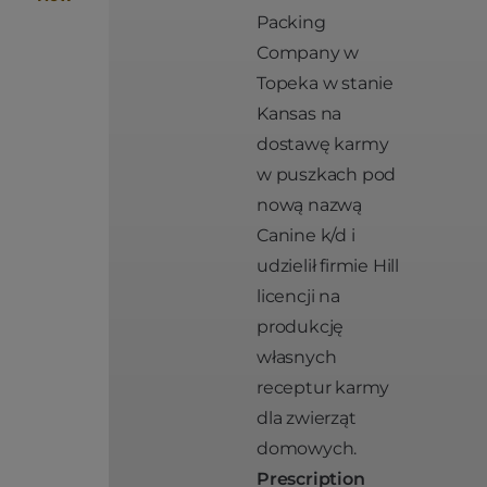
Packing
Company w
Topeka w stanie
Kansas na
dostawę karmy
w puszkach pod
nową nazwą
Canine k/d i
udzielił firmie Hill
licencji na
produkcję
własnych
receptur karmy
dla zwierząt
domowych.
Prescription