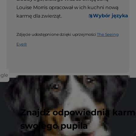
Louise Morris opracował w ich kuchni nową
Wybór języka
karmę dla zwierząt.
Zdjęcie udostępnione dzięki uprzejmości
The Seeing
Eye®
ggle
Poznaj naszą historię
krok po kroku i
Znajdź odpowiednią karm
przekonaj się, jak
swojego pupila
Hill’s od lat tworzy