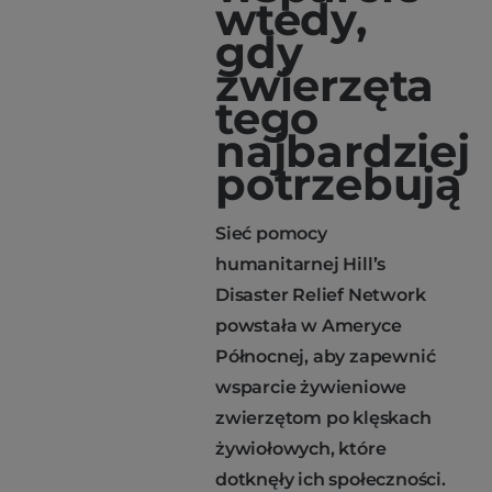
wtedy,
gdy
zwierzęta
tego
najbardziej
potrzebują
Sieć pomocy
humanitarnej Hill’s
Disaster Relief Network
powstała w Ameryce
Północnej, aby zapewnić
wsparcie żywieniowe
zwierzętom po klęskach
żywiołowych, które
dotknęły ich społeczności.