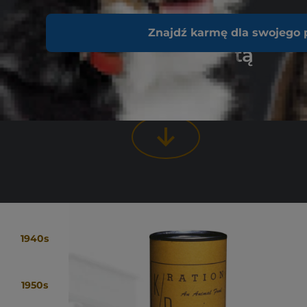
realną różnicę –
widoczną,
Znajdź karmę dla swojego 
odczuwalną i opartą
na zaufaniu.
1940s
1950s