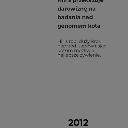
Hill’s przekazuje
darowiznę na
badania nad
genomem kota
Hill’s robi duży krok
naprzód, zapewniając
kotom możliwie
najlepsze żywienie.
2012