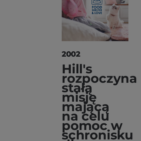
2002
Hill's
rozpoczyna
stałą
misję
mającą
na celu
pomoc w
schronisku