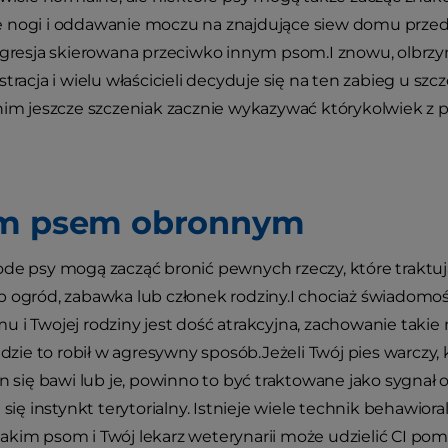
 nogi i oddawanie moczu na znajdujące siew domu przed
 agresja skierowana przeciwko innym psom.I znowu, olbr
stracja i wielu właścicieli decyduje się na ten zabieg u sz
anim jeszcze szczeniak zacznie wykazywać którykolwiek z
em psem obronnym
de psy mogą zacząć bronić pewnych rzeczy, które traktuj
 ogród, zabawka lub członek rodziny.I chociaż świadomość
 i Twojej rodziny jest dość atrakcyjna, zachowanie taki
będzie to robił w agresywny sposób.Jeżeli Twój pies warczy
on się bawi lub je, powinno to być traktowane jako sygnał 
a się instynkt terytorialny. Istnieje wiele technik behawio
kim psom i Twój lekarz weterynarii może udzielić CI po