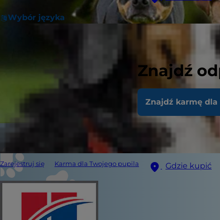
Wybór języka
Znajdź od
Znajdź karmę dla
Zarejestruj się
Karma dla Twojego pupila
Gdzie kupić