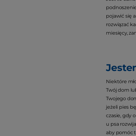
podnoszenie
pojawić się
rozwiązać ka
miesięcy, z
Jest
Niektóre mło
Twój dom lub
Twojego domu
jeżeli pies 
czasie, gdy 
u psa rozwij
aby pomóc ta