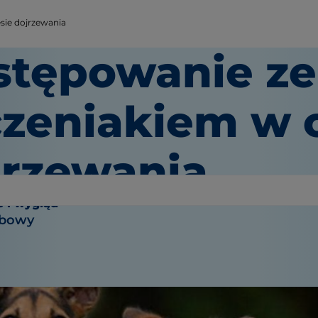
sie dojrzewania
stępowanie ze
czeniakiem w 
jrzewania
 i wygląd
abowy