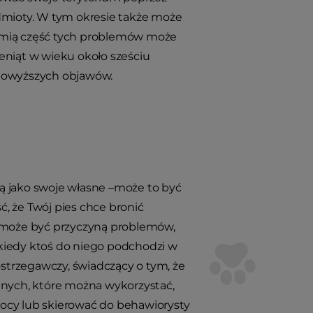
mioty. W tym okresie także może
zymią część tych problemów może
czeniąt w wieku około sześciu
 powyższych objawów.
ą jako swoje własne –może to być
, że Twój pies chce bronić
e może być przyczyną problemów,
, kiedy ktoś do niego podchodzi w
ostrzegawczy, świadczący o tym, że
ralnych, które można wykorzystać,
mocy lub skierować do behawiorysty