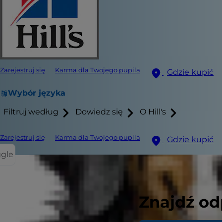
Zarejestruj się
Karma dla Twojego pupila
Gdzie kupić
Wybór języka
Filtruj według
Dowiedz się
O Hill's
Zarejestruj się
Karma dla Twojego pupila
Gdzie kupić
ggle
Znajdź od