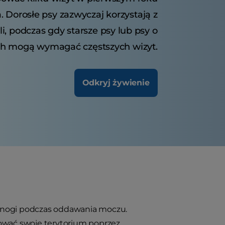
. Dorosłe psy zazwyczaj korzystają z
i, podczas gdy starsze psy lub psy o
ch mogą wymagać częstszych wizyt.
Odkryj żywienie
e nogi podczas oddawania moczu.
kować swoje terytorium poprzez