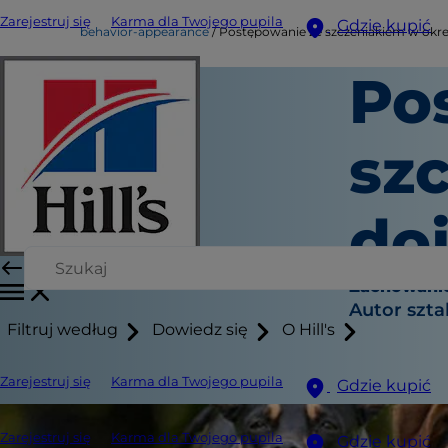
Zarejestruj się
Karma dla Twojego pupila
Gdzie kupić
behavior-appearance
Postępowanie ze szczeniakiem w okre
Po
sz
do
Zachowanie
Autor szt
Filtruj według
Dowiedz się
O Hill's
Zarejestruj się
Karma dla Twojego pupila
Gdzie kupić
Zarejestruj się
Karma dla Twojego pupila
Gdzie kupić