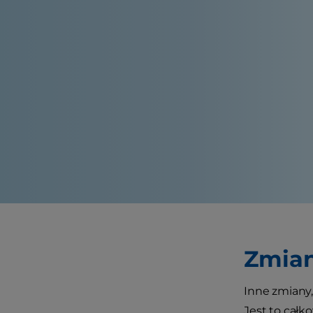
Zmia
Inne zmiany
Jest to całk