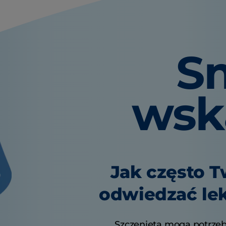
S
wsk
Jak często T
odwiedzać lek
Szczenięta mogą potrzeb