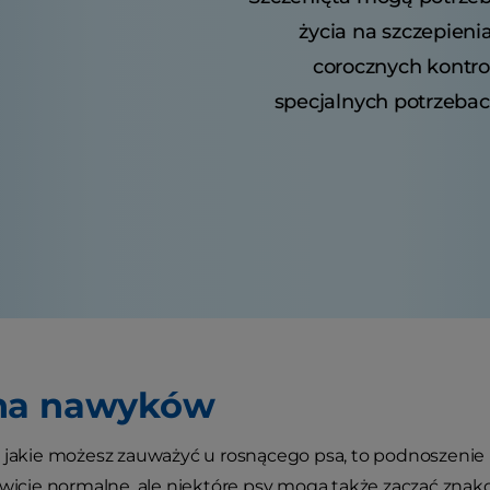
życia na szczepienia
corocznych kontrol
specjalnych potrzeba
na nawyków
, jakie możesz zauważyć u rosnącego psa, to podnoszeni
owicie normalne, ale niektóre psy mogą także zacząć zna