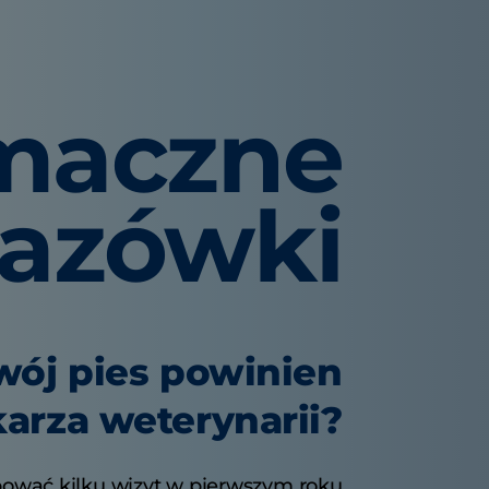
maczne
azówki
wój pies powinien
arza weterynarii?
ować kilku wizyt w pierwszym roku