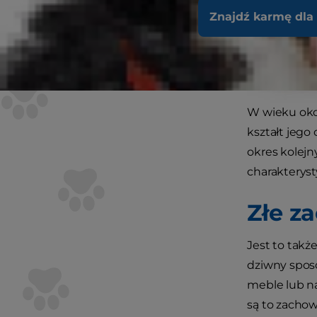
Znajdź karmę dla
W wieku okoł
kształt jego
okres kolejn
charakteryst
Złe z
Jest to takż
dziwny spos
meble lub na
są to zachow