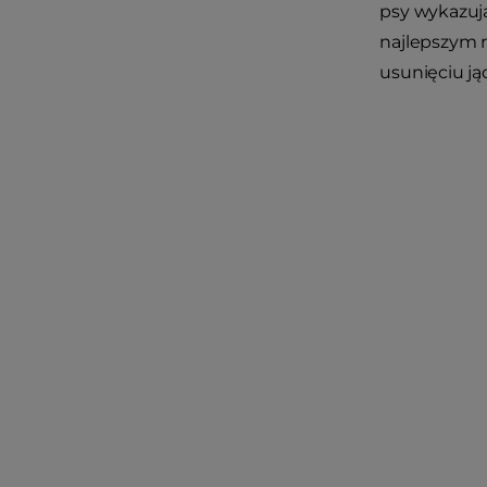
psy wykazuj
najlepszym r
usunięciu j