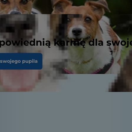
powiednią karmę dla swoj
 swojego pupila