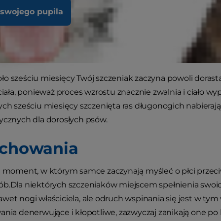
 swojego pupila
o sześciu miesięcy Twój szczeniak zaczyna powoli dorastać
 ciała, ponieważ proces wzrostu znacznie zwalnia i ciało w
ych sześciu miesięcy szczenięta ras długonogich nabierają 
ycznych dla dorosłych psów.
achowania
e moment, w którym samce zaczynają myśleć o płci przec
ób.Dla niektórych szczeniaków miejscem spełnienia swoic
wet nogi właściciela, ale odruch wspinania się jest w tym
ania denerwujące i kłopotliwe, zazwyczaj zanikają one po 