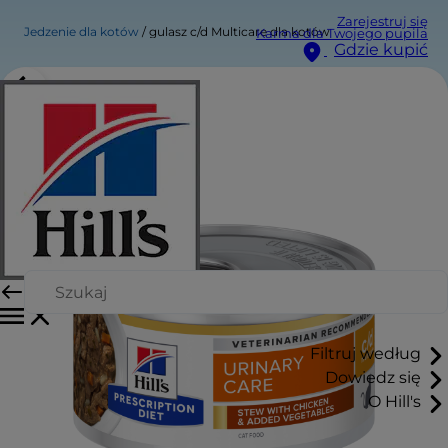
Zarejestruj się
Jedzenie dla kotów
gulasz c/d Multicare dla kotów
Karma dla Twojego pupila
Gdzie kupić
Filtruj według
Dowiedz się
O Hill's