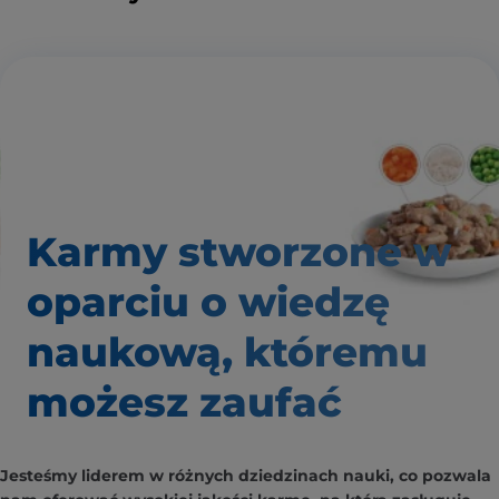
Karmy stworzone w
oparciu o wiedzę
naukową, któremu
możesz zaufać
Jesteśmy liderem w różnych dziedzinach nauki, co pozwala