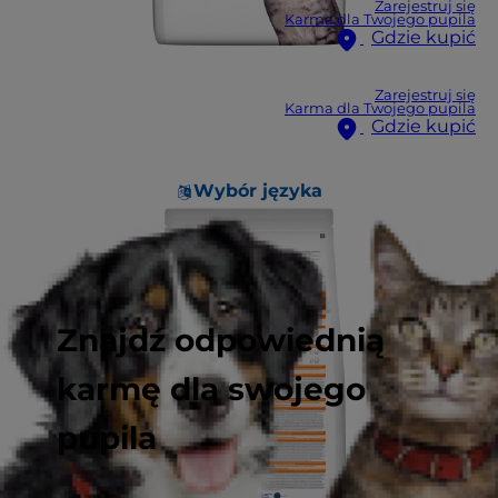
Zarejestruj się
Karma dla Twojego pupila
Gdzie kupić
Zarejestruj się
Karma dla Twojego pupila
Gdzie kupić
Wybór języka
Znajdź odpowiednią
karmę dla swojego
pupila