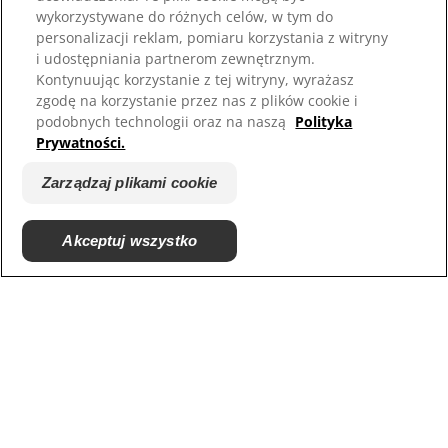
wykorzystywane do różnych celów, w tym do
personalizacji reklam, pomiaru korzystania z witryny
i udostępniania partnerom zewnętrznym.
Kontynuując korzystanie z tej witryny, wyrażasz
zgodę na korzystanie przez nas z plików cookie i
podobnych technologii oraz na naszą
Polityka
Prywatności.
Zarządzaj plikami cookie
© 2025 Hill's Pet Nutrition, Inc.
Akceptuj wszystko
All rights reserved.
As used herein, denotes registered trademark status
in the U.S. only; registration status in other
geographies may be different. Your use of this site is
subject to our terms.
Regulamin
Zaangażowanie prawne
Regulamin i polityka
Zarządzaj plikami cookie
prywatności