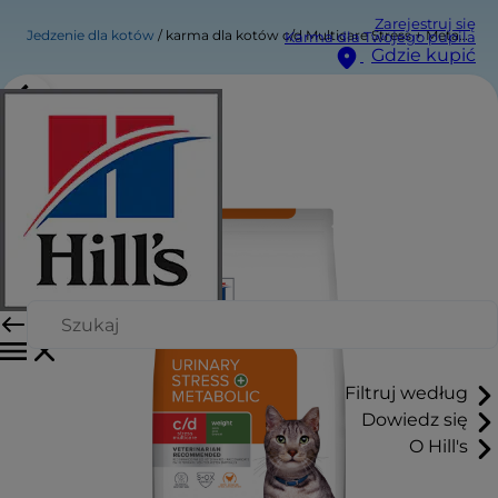
Zarejestruj się
Jedzenie dla kotów
karma dla kotów c/d Multicare Stress + Metabolic
Karma dla Twojego pupila
Gdzie kupić
Filtruj według
Dowiedz się
O Hill's