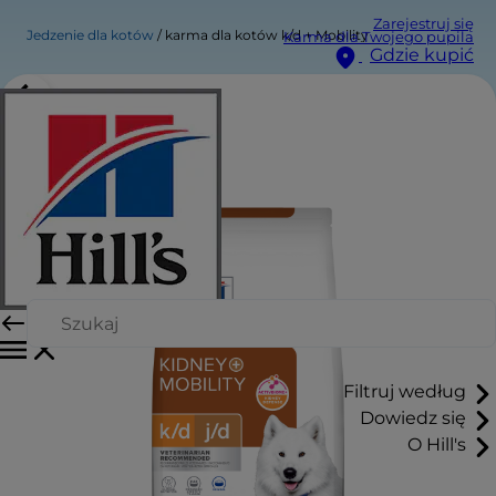
Zarejestruj się
Jedzenie dla kotów
karma dla kotów k/d + Mobility
Karma dla Twojego pupila
Gdzie kupić
Filtruj według
Dowiedz się
O Hill's