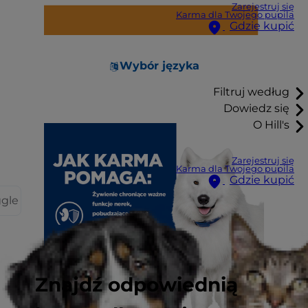
Zarejestruj się
Karma dla Twojego pupila
Gdzie kupić
Wybór języka
Filtruj według
Dowiedz się
O Hill's
Zarejestruj się
Karma dla Twojego pupila
Gdzie kupić
ggle
Znajdź odpowiednią