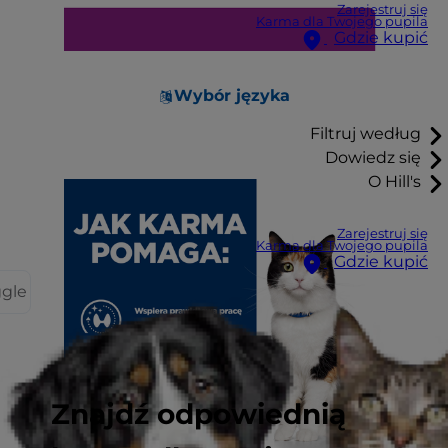
Zarejestruj się
Karma dla Twojego pupila
Gdzie kupić
Wybór języka
Filtruj według
Dowiedz się
O Hill's
Zarejestruj się
Karma dla Twojego pupila
Gdzie kupić
ggle
Znajdź odpowiednią