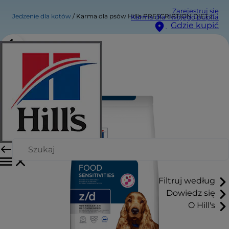
Zarejestruj się
Jedzenie dla kotów
Karma dla psów Hill's PRESCRIPTION DIET z/d
Karma dla Twojego pupila
Gdzie kupić
Filtruj według
Dowiedz się
O Hill's