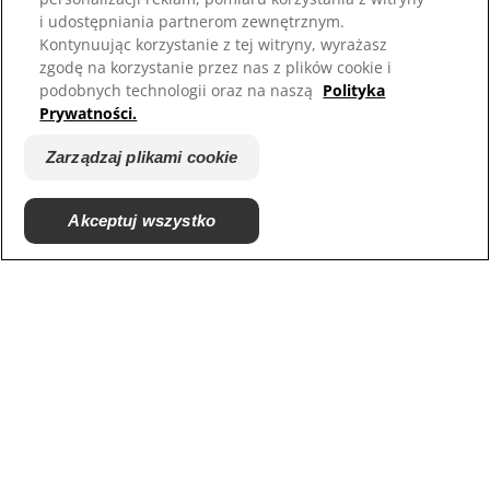
i udostępniania partnerom zewnętrznym.
Kontynuując korzystanie z tej witryny, wyrażasz
zgodę na korzystanie przez nas z plików cookie i
podobnych technologii oraz na naszą
Polityka
Prywatności.
Zarządzaj plikami cookie
© 2025 Hill's Pet Nutrition, Inc.
Akceptuj wszystko
All rights reserved.
As used herein, denotes registered trademark status
in the U.S. only; registration status in other
geographies may be different. Your use of this site is
subject to our terms.
Regulamin
Zaangażowanie prawne
Regulamin i polityka
Zarządzaj plikami cookie
prywatności