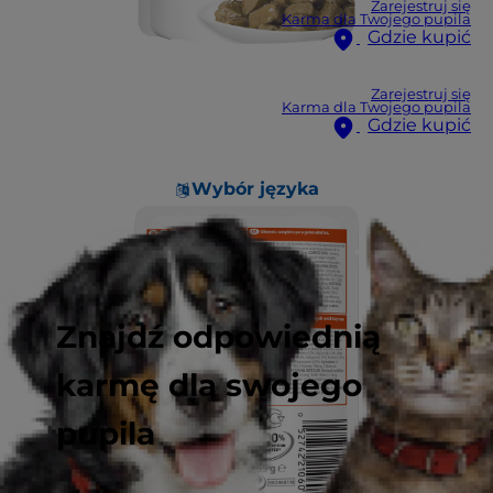
Zarejestruj się
Karma dla Twojego pupila
Gdzie kupić
Zarejestruj się
Karma dla Twojego pupila
Gdzie kupić
Wybór języka
Znajdź odpowiednią
karmę dla swojego
pupila