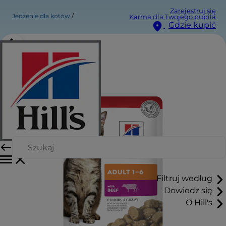
Zarejestruj się
Jedzenie dla kotów
Karma dla Twojego pupila
Gdzie kupić
Filtruj według
Dowiedz się
O Hill's