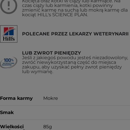
Kocięta oraz kotki w ciąży lub karmiące. Na
czas ciąży lub karmienia, kotki powinny
zmienić karmę na suchą lub mokrą karmę dla
kociąt HILL's SCIENCE PLAN.
POLECANE PRZEZ LEKARZY WETERYNARII
LUB ZWROT PIENIĘDZY
Jeśli z jakiegoś powodu jesteś niezadowolony,
zwróć niewykorzystaną część do miejsca
zakupu, aby uzyskać pełny zwrot pieniędzy
lub wymianę.
Forma karmy
Mokre
Smak
Wielkości
85g