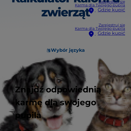
Zarejestruj się
Karma dla Twojego pupila
zwierząt
Gdzie kupić
Zarejestruj się
Karma dla Twojego pupila
Gdzie kupić
Wybór języka
Znajdź odpowiednią
karmę dla swojego
pupila