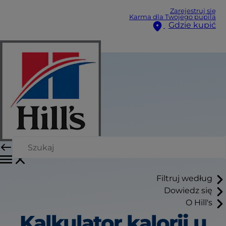
Zarejestruj się
Karma dla Twojego pupila
Gdzie kupić
Filtruj według
Dowiedz się
O Hill's
Kalkulator kalorii u