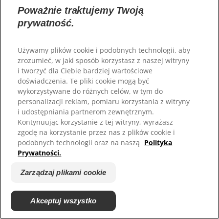
Zarejestruj się
Karma dla Twojego pupila
Poważnie traktujemy Twoją
Gdzie kupić
prywatność.
© 2025 Hill's Pet Nutrition, Inc.
All rights reserved.
Zarejestruj się
Karma dla Twojego pupila
Używamy plików cookie i podobnych technologii, aby
Gdzie kupić
As used herein, denotes registered trademark status
zrozumieć, w jaki sposób korzystasz z naszej witryny
in the U.S. only; registration status in other
geographies may be different. Your use of this site is
i tworzyć dla Ciebie bardziej wartościowe
subject to our terms.
doświadczenia. Te pliki cookie mogą być
Wybór języka
wykorzystywane do różnych celów, w tym do
Regulamin
Zaangażowanie prawne
personalizacji reklam, pomiaru korzystania z witryny
Regulamin i polityka
Zarządzaj plikami cookie
prywatności
i udostępniania partnerom zewnętrznym.
Kontynuując korzystanie z tej witryny, wyrażasz
zgodę na korzystanie przez nas z plików cookie i
podobnych technologii oraz na naszą
Polityka
Znajdź odpowiednią
Prywatności.
karmę dla swojego
Zarządzaj plikami cookie
pupila
Akceptuj wszystko