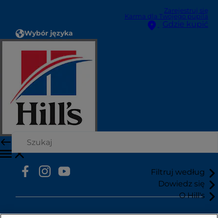
Zarejestruj się
Karma dla Twojego pupila
Gdzie kupić
Wybór języka
Zasoby
Kontakt
Mapa strony
Nasze strony
Hill’s Vet
Kariera
Filtruj według
Dowiedz się
O Hill's