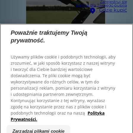
Zarejestruj się
Karma dla Twojego pupila
Gdzie kupić
Nasze strony
Hill’s Vet
Zarejestruj się
Karma dla Twojego pupila
Kariera
Poważnie traktujemy Twoją
Gdzie kupić
prywatność.
Wybór języka
Używamy plików cookie i podobnych technologii, aby
zrozumieć, w jaki sposób korzystasz z naszej witryny
i tworzyć dla Ciebie bardziej wartościowe
“My dog is having trouble
doświadczenia. Te pliki cookie mogą być
jumping into the car.”
wykorzystywane do różnych celów, w tym do
personalizacji reklam, pomiaru korzystania z witryny
Znajdź odpowiednią
i udostępniania partnerom zewnętrznym.
© 2025 Hill's Pet Nutrition, Inc.
Kontynuując korzystanie z tej witryny, wyrażasz
karmę dla swojego
All rights reserved.
zgodę na korzystanie przez nas z plików cookie i
As used herein, denotes registered trademark status
podobnych technologii oraz na naszą
Polityka
pupila
in the U.S. only; registration status in other
Prywatności.
geographies may be different. Your use of this site is
subject to our terms.
Zarządzaj plikami cookie