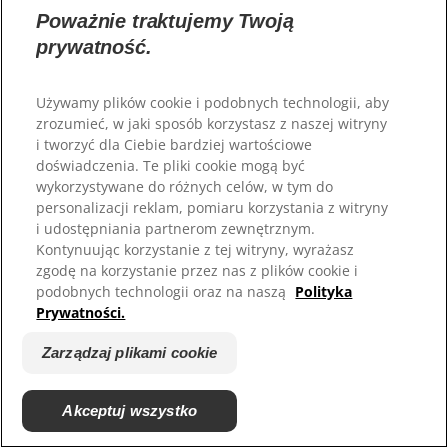
Zarejestruj się
Karma dla Twojego pupila
Poważnie traktujemy Twoją
Gdzie kupić
prywatność.
© 2025 Hill's Pet Nutrition, Inc.
All rights reserved.
Zarejestruj się
Karma dla Twojego pupila
Używamy plików cookie i podobnych technologii, aby
Gdzie kupić
As used herein, denotes registered trademark status
zrozumieć, w jaki sposób korzystasz z naszej witryny
in the U.S. only; registration status in other
geographies may be different. Your use of this site is
i tworzyć dla Ciebie bardziej wartościowe
subject to our terms.
doświadczenia. Te pliki cookie mogą być
Wybór języka
wykorzystywane do różnych celów, w tym do
Regulamin
Zaangażowanie prawne
personalizacji reklam, pomiaru korzystania z witryny
Regulamin i polityka
Zarządzaj plikami cookie
prywatności
i udostępniania partnerom zewnętrznym.
Kontynuując korzystanie z tej witryny, wyrażasz
zgodę na korzystanie przez nas z plików cookie i
podobnych technologii oraz na naszą
Polityka
Znajdź odpowiednią
Prywatności.
karmę dla swojego
Zarządzaj plikami cookie
pupila
Back
Next
Akceptuj wszystko