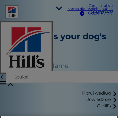
Zarejestruj się
Karma dla Twojego pupila
Start Over
Gdzie kupić
Wybór języka
Zasoby
And what's your dog's
Kontakt
name?
Mapa strony
Nasze strony
Hill’s Vet
Kariera
Filtruj według
Dowiedz się
O Hill's